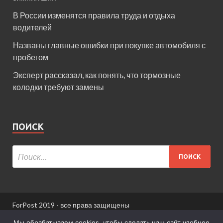
В России изменятся правила труда и отдыха
водителей
Названы главные ошибки при покупке автомобиля с
пробегом
Эксперт рассказал, как понять, что тормозные
колодки требуют замены
ПОИСК
ForPost 2019 - все права защищены
При использовании материалов сайта ссылка
Мы обрабатываем cookies, чтобы сделать наш сайт удобнее