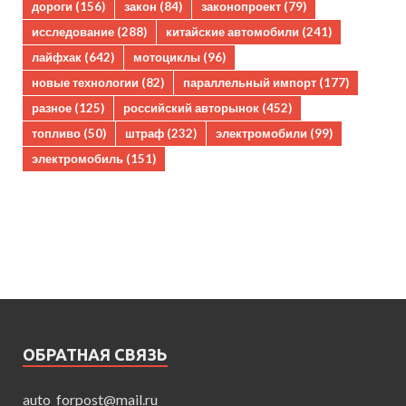
дороги
(156)
закон
(84)
законопроект
(79)
исследование
(288)
китайские автомобили
(241)
лайфхак
(642)
мотоциклы
(96)
новые технологии
(82)
параллельный импорт
(177)
разное
(125)
российский авторынок
(452)
топливо
(50)
штраф
(232)
электромобили
(99)
электромобиль
(151)
ОБРАТНАЯ СВЯЗЬ
auto_forpost@mail.ru