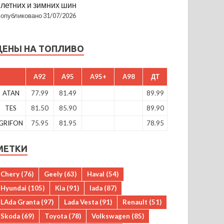
летних и зимних шин
опубликовано 31/07/2026
ЦЕНЫ НА ТОПЛИВО
A92
A95
A95+
A98
ДТ
ATAN
77.99
81.49
89.99
TES
81.50
85.90
89.90
GRIFON
75.95
81.95
78.95
МЕТКИ
Chery
(76)
Geely
(63)
Haval
(54)
Hyundai
(105)
Kia
(91)
lada
(87)
LAda Granta
(97)
Lada Vesta
(91)
Renault
(51)
Skoda
(69)
Toyota
(78)
Volkswagen
(85)