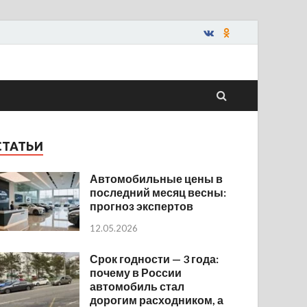
СТАТЬИ
Автомобильные цены в
последний месяц весны:
прогноз экспертов
12.05.2026
Срок годности — 3 года:
почему в России
автомобиль стал
дорогим расходником, а