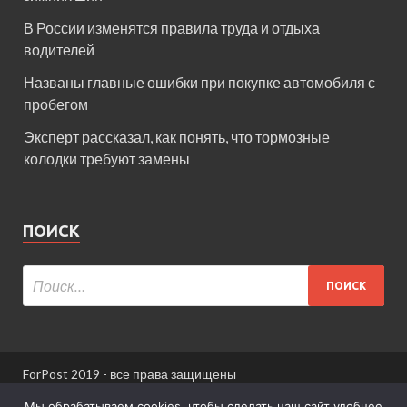
В России изменятся правила труда и отдыха
водителей
Названы главные ошибки при покупке автомобиля с
пробегом
Эксперт рассказал, как понять, что тормозные
колодки требуют замены
ПОИСК
ForPost 2019 - все права защищены
При использовании материалов сайта ссылка
Мы обрабатываем cookies, чтобы сделать наш сайт удобнее