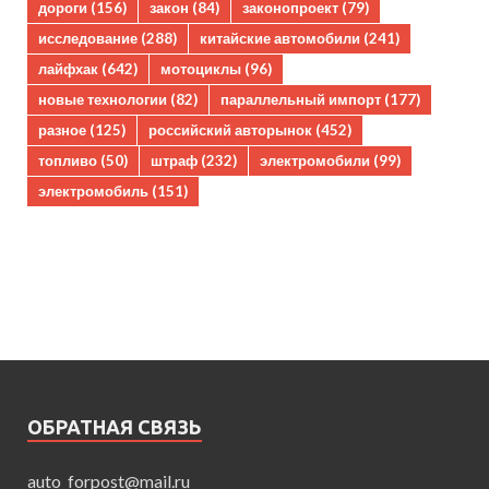
дороги
(156)
закон
(84)
законопроект
(79)
исследование
(288)
китайские автомобили
(241)
лайфхак
(642)
мотоциклы
(96)
новые технологии
(82)
параллельный импорт
(177)
разное
(125)
российский авторынок
(452)
топливо
(50)
штраф
(232)
электромобили
(99)
электромобиль
(151)
ОБРАТНАЯ СВЯЗЬ
auto_forpost@mail.ru