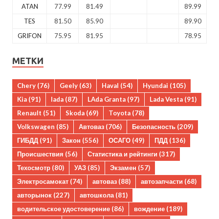
ATAN
77.99
81.49
89.99
TES
81.50
85.90
89.90
GRIFON
75.95
81.95
78.95
МЕТКИ
Chery
(76)
Geely
(63)
Haval
(54)
Hyundai
(105)
Kia
(91)
lada
(87)
LAda Granta
(97)
Lada Vesta
(91)
Renault
(51)
Skoda
(69)
Toyota
(78)
Volkswagen
(85)
Автоваз
(706)
Безопасность
(209)
ГИБДД
(91)
Закон
(556)
ОСАГО
(49)
ПДД
(136)
Происшествия
(56)
Статистика и рейтинги
(317)
Техосмотр
(80)
УАЗ
(85)
Экзамен
(57)
Электросамокат
(74)
автоваз
(88)
автозапчасти
(68)
авторынок
(227)
автошкола
(81)
водительское удостоверение
(86)
вождение
(189)