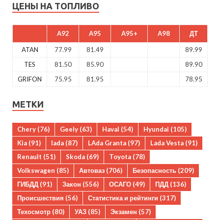
ЦЕНЫ НА ТОПЛИВО
A92
A95
A95+
A98
ДТ
ATAN
77.99
81.49
89.99
TES
81.50
85.90
89.90
GRIFON
75.95
81.95
78.95
МЕТКИ
Chery
(76)
Geely
(63)
Haval
(54)
Hyundai
(105)
Kia
(91)
lada
(87)
LAda Granta
(97)
Lada Vesta
(91)
Renault
(51)
Skoda
(69)
Toyota
(78)
Volkswagen
(85)
Автоваз
(706)
Безопасность
(209)
ГИБДД
(91)
Закон
(556)
ОСАГО
(49)
ПДД
(136)
Происшествия
(56)
Статистика и рейтинги
(317)
Техосмотр
(80)
УАЗ
(85)
Экзамен
(57)