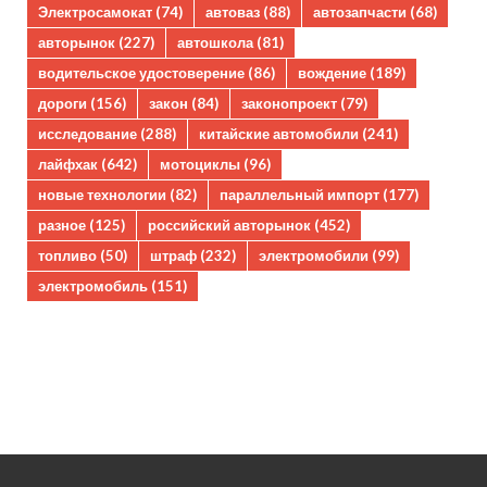
Электросамокат
(74)
автоваз
(88)
автозапчасти
(68)
авторынок
(227)
автошкола
(81)
водительское удостоверение
(86)
вождение
(189)
дороги
(156)
закон
(84)
законопроект
(79)
исследование
(288)
китайские автомобили
(241)
лайфхак
(642)
мотоциклы
(96)
новые технологии
(82)
параллельный импорт
(177)
разное
(125)
российский авторынок
(452)
топливо
(50)
штраф
(232)
электромобили
(99)
электромобиль
(151)