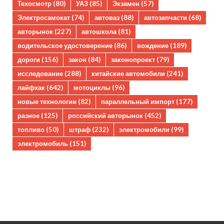
Техосмотр
(80)
УАЗ
(85)
Экзамен
(57)
Электросамокат
(74)
автоваз
(88)
автозапчасти
(68)
авторынок
(227)
автошкола
(81)
водительское удостоверение
(86)
вождение
(189)
дороги
(156)
закон
(84)
законопроект
(79)
исследование
(288)
китайские автомобили
(241)
лайфхак
(642)
мотоциклы
(96)
новые технологии
(82)
параллельный импорт
(177)
разное
(125)
российский авторынок
(452)
топливо
(50)
штраф
(232)
электромобили
(99)
электромобиль
(151)