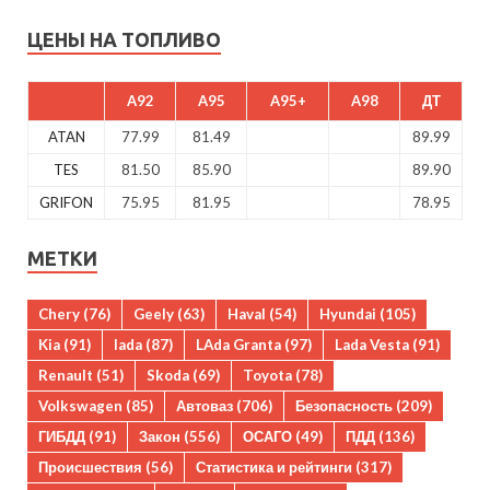
ЦЕНЫ НА ТОПЛИВО
A92
A95
A95+
A98
ДТ
ATAN
77.99
81.49
89.99
TES
81.50
85.90
89.90
GRIFON
75.95
81.95
78.95
МЕТКИ
Chery
(76)
Geely
(63)
Haval
(54)
Hyundai
(105)
Kia
(91)
lada
(87)
LAda Granta
(97)
Lada Vesta
(91)
Renault
(51)
Skoda
(69)
Toyota
(78)
Volkswagen
(85)
Автоваз
(706)
Безопасность
(209)
ГИБДД
(91)
Закон
(556)
ОСАГО
(49)
ПДД
(136)
Происшествия
(56)
Статистика и рейтинги
(317)