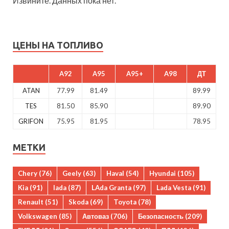
Извините. Данных пока нет.
ЦЕНЫ НА ТОПЛИВО
A92
A95
A95+
A98
ДТ
ATAN
77.99
81.49
89.99
TES
81.50
85.90
89.90
GRIFON
75.95
81.95
78.95
МЕТКИ
Chery
(76)
Geely
(63)
Haval
(54)
Hyundai
(105)
Kia
(91)
lada
(87)
LAda Granta
(97)
Lada Vesta
(91)
Renault
(51)
Skoda
(69)
Toyota
(78)
Volkswagen
(85)
Автоваз
(706)
Безопасность
(209)