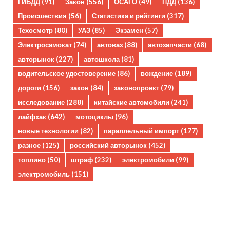
ГИБДД
(91)
Закон
(556)
ОСАГО
(49)
ПДД
(136)
Происшествия
(56)
Статистика и рейтинги
(317)
Техосмотр
(80)
УАЗ
(85)
Экзамен
(57)
Электросамокат
(74)
автоваз
(88)
автозапчасти
(68)
авторынок
(227)
автошкола
(81)
водительское удостоверение
(86)
вождение
(189)
дороги
(156)
закон
(84)
законопроект
(79)
исследование
(288)
китайские автомобили
(241)
лайфхак
(642)
мотоциклы
(96)
новые технологии
(82)
параллельный импорт
(177)
разное
(125)
российский авторынок
(452)
топливо
(50)
штраф
(232)
электромобили
(99)
электромобиль
(151)