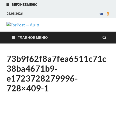
ВЕРХНЕЕ МЕНЮ
08.08.2026
ForPost —
ГЛАВНОЕ МЕНЮ
Авто
73b9f62f8a7fea6511c71c
38ba4671b9-
e1723728279996-
728×409-1