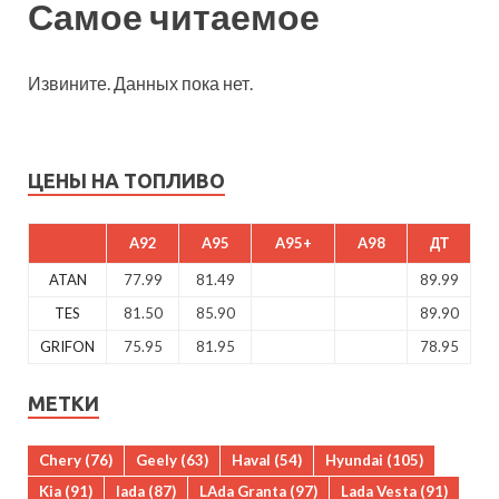
Самое читаемое
Извините. Данных пока нет.
ЦЕНЫ НА ТОПЛИВО
A92
A95
A95+
A98
ДТ
ATAN
77.99
81.49
89.99
TES
81.50
85.90
89.90
GRIFON
75.95
81.95
78.95
МЕТКИ
Chery
(76)
Geely
(63)
Haval
(54)
Hyundai
(105)
Kia
(91)
lada
(87)
LAda Granta
(97)
Lada Vesta
(91)