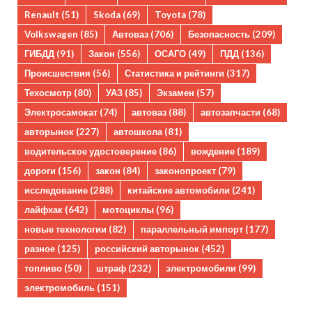
Renault
(51)
Skoda
(69)
Toyota
(78)
Volkswagen
(85)
Автоваз
(706)
Безопасность
(209)
ГИБДД
(91)
Закон
(556)
ОСАГО
(49)
ПДД
(136)
Происшествия
(56)
Статистика и рейтинги
(317)
Техосмотр
(80)
УАЗ
(85)
Экзамен
(57)
Электросамокат
(74)
автоваз
(88)
автозапчасти
(68)
авторынок
(227)
автошкола
(81)
водительское удостоверение
(86)
вождение
(189)
дороги
(156)
закон
(84)
законопроект
(79)
исследование
(288)
китайские автомобили
(241)
лайфхак
(642)
мотоциклы
(96)
новые технологии
(82)
параллельный импорт
(177)
разное
(125)
российский авторынок
(452)
топливо
(50)
штраф
(232)
электромобили
(99)
электромобиль
(151)