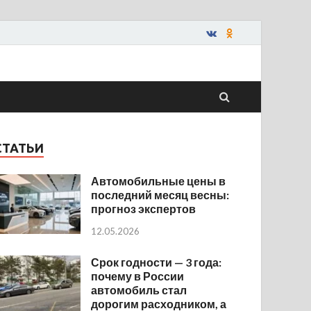
СТАТЬИ
Автомобильные цены в
последний месяц весны:
прогноз экспертов
12.05.2026
Срок годности — 3 года:
почему в России
автомобиль стал
дорогим расходником, а