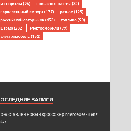
мотоциклы
(96)
новые технологии
(82)
параллельный импорт
(177)
разное
(125)
российский авторынок
(452)
топливо
(50)
штраф
(232)
электромобили
(99)
электромобиль
(151)
ПОСЛЕДНИЕ ЗАПИСИ
редставлен новый кроссовер Mercedes-Benz
GLA