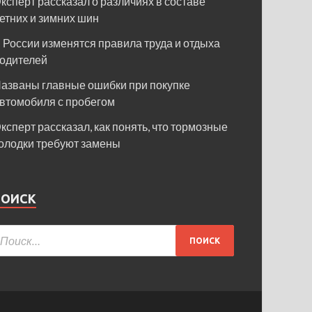
ксперт рассказал о различиях в составе
етних и зимних шин
 России изменятся правила труда и отдыха
одителей
азваны главные ошибки при покупке
втомобиля с пробегом
ксперт рассказал, как понять, что тормозные
олодки требуют замены
ПОИСК