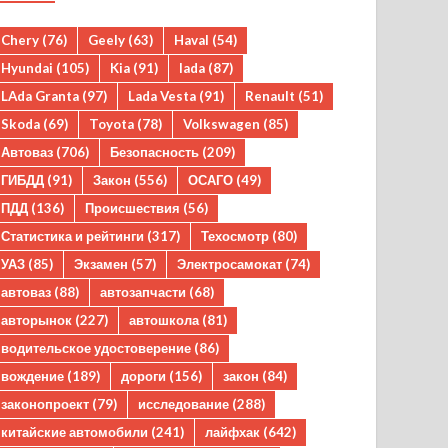
Chery
(76)
Geely
(63)
Haval
(54)
Hyundai
(105)
Kia
(91)
lada
(87)
LAda Granta
(97)
Lada Vesta
(91)
Renault
(51)
Skoda
(69)
Toyota
(78)
Volkswagen
(85)
Автоваз
(706)
Безопасность
(209)
ГИБДД
(91)
Закон
(556)
ОСАГО
(49)
ПДД
(136)
Происшествия
(56)
Статистика и рейтинги
(317)
Техосмотр
(80)
УАЗ
(85)
Экзамен
(57)
Электросамокат
(74)
автоваз
(88)
автозапчасти
(68)
авторынок
(227)
автошкола
(81)
водительское удостоверение
(86)
вождение
(189)
дороги
(156)
закон
(84)
законопроект
(79)
исследование
(288)
китайские автомобили
(241)
лайфхак
(642)