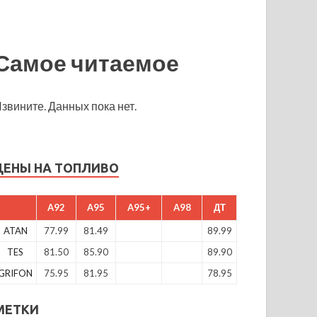
Самое читаемое
звините. Данных пока нет.
ЦЕНЫ НА ТОПЛИВО
A92
A95
A95+
A98
ДТ
ATAN
77.99
81.49
89.99
TES
81.50
85.90
89.90
GRIFON
75.95
81.95
78.95
МЕТКИ