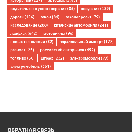
авторынок
(227)
автошкола
(81)
водительское удостоверение
(86)
вождение
(189)
дороги
(156)
закон
(84)
законопроект
(79)
исследование
(288)
китайские автомобили
(241)
лайфхак
(642)
мотоциклы
(96)
новые технологии
(82)
параллельный импорт
(177)
разное
(125)
российский авторынок
(452)
топливо
(50)
штраф
(232)
электромобили
(99)
электромобиль
(151)
ОБРАТНАЯ СВЯЗЬ