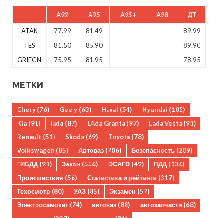
A92
A95
A95+
A98
ДТ
ATAN
77.99
81.49
89.99
TES
81.50
85.90
89.90
GRIFON
75.95
81.95
78.95
МЕТКИ
Chery
(76)
Geely
(63)
Haval
(54)
Hyundai
(105)
Kia
(91)
lada
(87)
LAda Granta
(97)
Lada Vesta
(91)
Renault
(51)
Skoda
(69)
Toyota
(78)
Volkswagen
(85)
Автоваз
(706)
Безопасность
(209)
ГИБДД
(91)
Закон
(556)
ОСАГО
(49)
ПДД
(136)
Происшествия
(56)
Статистика и рейтинги
(317)
Техосмотр
(80)
УАЗ
(85)
Экзамен
(57)
Электросамокат
(74)
автоваз
(88)
автозапчасти
(68)