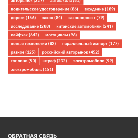
авторынок
(227)
автошкола
(81)
водительское удостоверение
(86)
вождение
(189)
дороги
(156)
закон
(84)
законопроект
(79)
исследование
(288)
китайские автомобили
(241)
лайфхак
(642)
мотоциклы
(96)
новые технологии
(82)
параллельный импорт
(177)
разное
(125)
российский авторынок
(452)
топливо
(50)
штраф
(232)
электромобили
(99)
электромобиль
(151)
ОБРАТНАЯ СВЯЗЬ