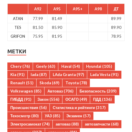
A92
A95
A95+
A98
ДТ
ATAN
77.99
81.49
89.99
TES
81.50
85.90
89.90
GRIFON
75.95
81.95
78.95
МЕТКИ
Chery
(76)
Geely
(63)
Haval
(54)
Hyundai
(105)
Kia
(91)
lada
(87)
LAda Granta
(97)
Lada Vesta
(91)
Renault
(51)
Skoda
(69)
Toyota
(78)
Volkswagen
(85)
Автоваз
(706)
Безопасность
(209)
ГИБДД
(91)
Закон
(556)
ОСАГО
(49)
ПДД
(136)
Происшествия
(56)
Статистика и рейтинги
(317)
Техосмотр
(80)
УАЗ
(85)
Экзамен
(57)
Электросамокат
(74)
автоваз
(88)
автозапчасти
(68)