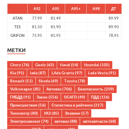
A92
A95
A95+
A98
ДТ
ATAN
77.99
81.49
89.99
TES
81.50
85.90
89.90
GRIFON
75.95
81.95
78.95
МЕТКИ
Chery
(76)
Geely
(63)
Haval
(54)
Hyundai
(105)
Kia
(91)
lada
(87)
LAda Granta
(97)
Lada Vesta
(91)
Renault
(51)
Skoda
(69)
Toyota
(78)
Volkswagen
(85)
Автоваз
(706)
Безопасность
(209)
ГИБДД
(91)
Закон
(556)
ОСАГО
(49)
ПДД
(136)
Происшествия
(56)
Статистика и рейтинги
(317)
Техосмотр
(80)
УАЗ
(85)
Экзамен
(57)
Электросамокат
(74)
автоваз
(88)
автозапчасти
(68)