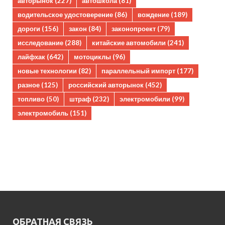
авторынок
(227)
автошкола
(81)
водительское удостоверение
(86)
вождение
(189)
дороги
(156)
закон
(84)
законопроект
(79)
исследование
(288)
китайские автомобили
(241)
лайфхак
(642)
мотоциклы
(96)
новые технологии
(82)
параллельный импорт
(177)
разное
(125)
российский авторынок
(452)
топливо
(50)
штраф
(232)
электромобили
(99)
электромобиль
(151)
ОБРАТНАЯ СВЯЗЬ