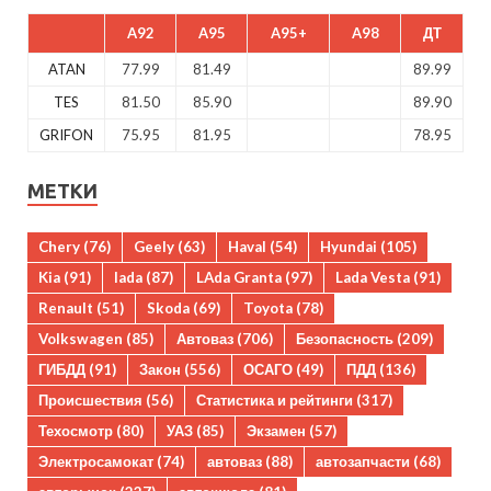
A92
A95
A95+
A98
ДТ
ATAN
77.99
81.49
89.99
TES
81.50
85.90
89.90
GRIFON
75.95
81.95
78.95
МЕТКИ
Chery
(76)
Geely
(63)
Haval
(54)
Hyundai
(105)
Kia
(91)
lada
(87)
LAda Granta
(97)
Lada Vesta
(91)
Renault
(51)
Skoda
(69)
Toyota
(78)
Volkswagen
(85)
Автоваз
(706)
Безопасность
(209)
ГИБДД
(91)
Закон
(556)
ОСАГО
(49)
ПДД
(136)
Происшествия
(56)
Статистика и рейтинги
(317)
Техосмотр
(80)
УАЗ
(85)
Экзамен
(57)
Электросамокат
(74)
автоваз
(88)
автозапчасти
(68)