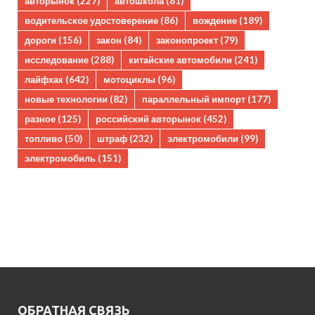
авторынок
(227)
автошкола
(81)
водительское удостоверение
(86)
вождение
(189)
дороги
(156)
закон
(84)
законопроект
(79)
исследование
(288)
китайские автомобили
(241)
лайфхак
(642)
мотоциклы
(96)
новые технологии
(82)
параллельный импорт
(177)
разное
(125)
российский авторынок
(452)
топливо
(50)
штраф
(232)
электромобили
(99)
электромобиль
(151)
ОБРАТНАЯ СВЯЗЬ