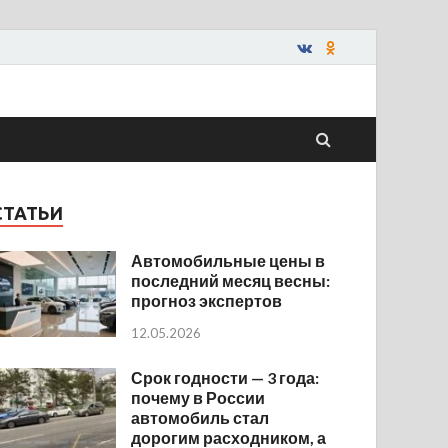
СТАТЬИ
Автомобильные цены в
последний месяц весны:
прогноз экспертов
12.05.2026
Срок годности — 3 года:
почему в России
автомобиль стал
дорогим расходником, а