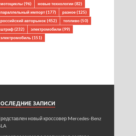
мотоциклы
(96)
новые технологии
(82)
параллельный импорт
(177)
разное
(125)
российский авторынок
(452)
топливо
(50)
штраф
(232)
электромобили
(99)
электромобиль
(151)
ПОСЛЕДНИЕ ЗАПИСИ
редставлен новый кроссовер Mercedes-Benz
GLA