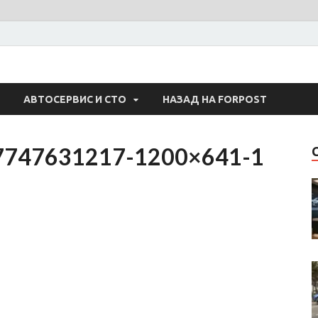
 Авто
АВТОСЕРВИС И СТО
НАЗАД НА FORPOST
97747631217-1200×641-1