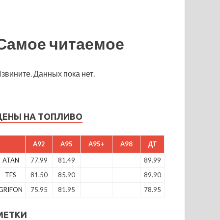
Самое читаемое
звините. Данных пока нет.
ЦЕНЫ НА ТОПЛИВО
A92
A95
A95+
A98
ДТ
ATAN
77.99
81.49
89.99
TES
81.50
85.90
89.90
GRIFON
75.95
81.95
78.95
МЕТКИ