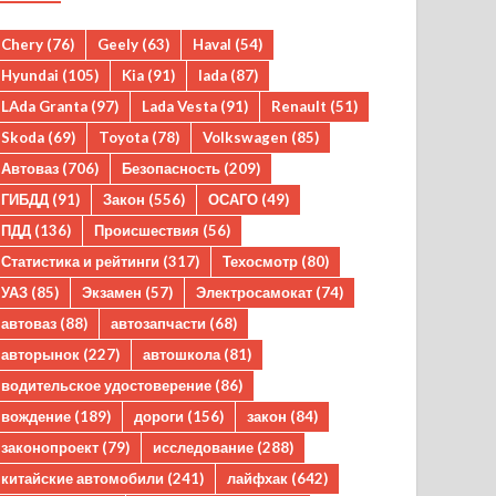
Chery
(76)
Geely
(63)
Haval
(54)
Hyundai
(105)
Kia
(91)
lada
(87)
LAda Granta
(97)
Lada Vesta
(91)
Renault
(51)
Skoda
(69)
Toyota
(78)
Volkswagen
(85)
Автоваз
(706)
Безопасность
(209)
ГИБДД
(91)
Закон
(556)
ОСАГО
(49)
ПДД
(136)
Происшествия
(56)
Статистика и рейтинги
(317)
Техосмотр
(80)
УАЗ
(85)
Экзамен
(57)
Электросамокат
(74)
автоваз
(88)
автозапчасти
(68)
авторынок
(227)
автошкола
(81)
водительское удостоверение
(86)
вождение
(189)
дороги
(156)
закон
(84)
законопроект
(79)
исследование
(288)
китайские автомобили
(241)
лайфхак
(642)