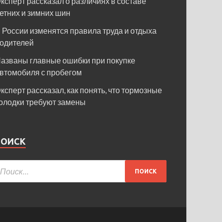
ксперт рассказал о различиях в составе
етних и зимних шин
 России изменятся правила труда и отдыха
одителей
азваны главные ошибки при покупке
втомобиля с пробегом
ксперт рассказал, как понять, что тормозные
олодки требуют замены
ПОИСК