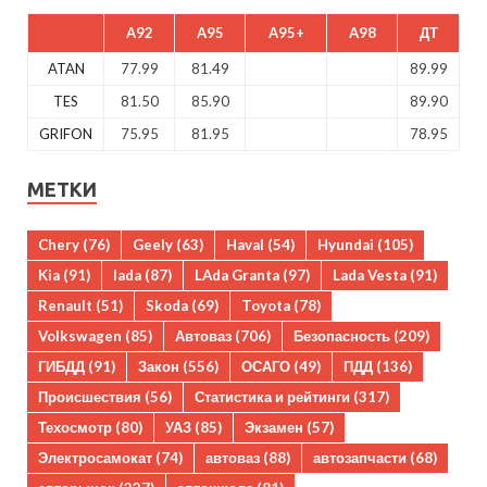
A92
A95
A95+
A98
ДТ
ATAN
77.99
81.49
89.99
TES
81.50
85.90
89.90
GRIFON
75.95
81.95
78.95
МЕТКИ
Chery
(76)
Geely
(63)
Haval
(54)
Hyundai
(105)
Kia
(91)
lada
(87)
LAda Granta
(97)
Lada Vesta
(91)
Renault
(51)
Skoda
(69)
Toyota
(78)
Volkswagen
(85)
Автоваз
(706)
Безопасность
(209)
ГИБДД
(91)
Закон
(556)
ОСАГО
(49)
ПДД
(136)
Происшествия
(56)
Статистика и рейтинги
(317)
Техосмотр
(80)
УАЗ
(85)
Экзамен
(57)
Электросамокат
(74)
автоваз
(88)
автозапчасти
(68)