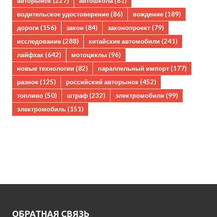
авторынок
(227)
автошкола
(81)
водительское удостоверение
(86)
вождение
(189)
дороги
(156)
закон
(84)
законопроект
(79)
исследование
(288)
китайские автомобили
(241)
лайфхак
(642)
мотоциклы
(96)
новые технологии
(82)
параллельный импорт
(177)
разное
(125)
российский авторынок
(452)
топливо
(50)
штраф
(232)
электромобили
(99)
электромобиль
(151)
ОБРАТНАЯ СВЯЗЬ