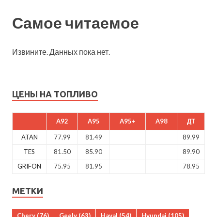
Самое читаемое
Извините. Данных пока нет.
ЦЕНЫ НА ТОПЛИВО
A92
A95
A95+
A98
ДТ
ATAN
77.99
81.49
89.99
TES
81.50
85.90
89.90
GRIFON
75.95
81.95
78.95
МЕТКИ
Chery
(76)
Geely
(63)
Haval
(54)
Hyundai
(105)