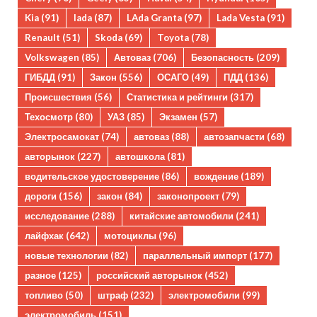
Kia
(91)
lada
(87)
LAda Granta
(97)
Lada Vesta
(91)
Renault
(51)
Skoda
(69)
Toyota
(78)
Volkswagen
(85)
Автоваз
(706)
Безопасность
(209)
ГИБДД
(91)
Закон
(556)
ОСАГО
(49)
ПДД
(136)
Происшествия
(56)
Статистика и рейтинги
(317)
Техосмотр
(80)
УАЗ
(85)
Экзамен
(57)
Электросамокат
(74)
автоваз
(88)
автозапчасти
(68)
авторынок
(227)
автошкола
(81)
водительское удостоверение
(86)
вождение
(189)
дороги
(156)
закон
(84)
законопроект
(79)
исследование
(288)
китайские автомобили
(241)
лайфхак
(642)
мотоциклы
(96)
новые технологии
(82)
параллельный импорт
(177)
разное
(125)
российский авторынок
(452)
топливо
(50)
штраф
(232)
электромобили
(99)
электромобиль
(151)