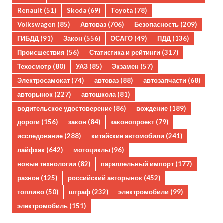
Renault
(51)
Skoda
(69)
Toyota
(78)
Volkswagen
(85)
Автоваз
(706)
Безопасность
(209)
ГИБДД
(91)
Закон
(556)
ОСАГО
(49)
ПДД
(136)
Происшествия
(56)
Статистика и рейтинги
(317)
Техосмотр
(80)
УАЗ
(85)
Экзамен
(57)
Электросамокат
(74)
автоваз
(88)
автозапчасти
(68)
авторынок
(227)
автошкола
(81)
водительское удостоверение
(86)
вождение
(189)
дороги
(156)
закон
(84)
законопроект
(79)
исследование
(288)
китайские автомобили
(241)
лайфхак
(642)
мотоциклы
(96)
новые технологии
(82)
параллельный импорт
(177)
разное
(125)
российский авторынок
(452)
топливо
(50)
штраф
(232)
электромобили
(99)
электромобиль
(151)