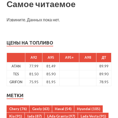
Самое читаемое
Извините. Данных пока нет.
ЦЕНЫ НА ТОПЛИВО
A92
A95
A95+
A98
ДТ
ATAN
77.99
81.49
89.99
TES
81.50
85.90
89.90
GRIFON
75.95
81.95
78.95
МЕТКИ
Chery
(76)
Geely
(63)
Haval
(54)
Hyundai
(105)
Kia
(91)
lada
(87)
LAda Granta
(97)
Lada Vesta
(91)