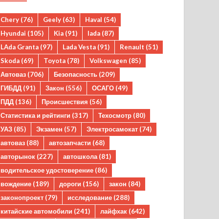
Chery
(76)
Geely
(63)
Haval
(54)
Hyundai
(105)
Kia
(91)
lada
(87)
LAda Granta
(97)
Lada Vesta
(91)
Renault
(51)
Skoda
(69)
Toyota
(78)
Volkswagen
(85)
Автоваз
(706)
Безопасность
(209)
ГИБДД
(91)
Закон
(556)
ОСАГО
(49)
ПДД
(136)
Происшествия
(56)
Статистика и рейтинги
(317)
Техосмотр
(80)
УАЗ
(85)
Экзамен
(57)
Электросамокат
(74)
автоваз
(88)
автозапчасти
(68)
авторынок
(227)
автошкола
(81)
водительское удостоверение
(86)
вождение
(189)
дороги
(156)
закон
(84)
законопроект
(79)
исследование
(288)
китайские автомобили
(241)
лайфхак
(642)