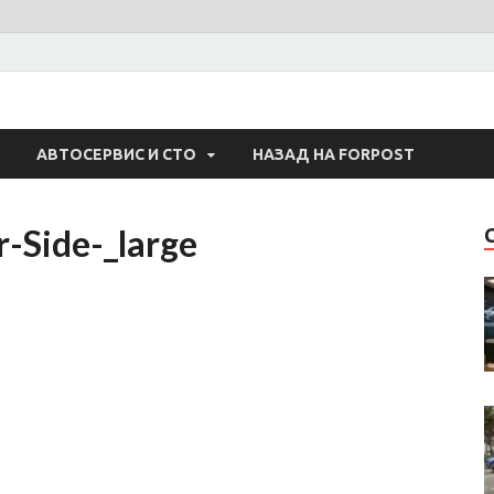
 Авто
АВТОСЕРВИС И СТО
НАЗАД НА FORPOST
-Side-_large