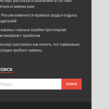
ксперт рассказал о различиях в составе
етних и зимних шин
 России изменятся правила труда и отдыха
одителей
азваны главные ошибки при покупке
втомобиля с пробегом
ксперт рассказал, как понять, что тормозные
олодки требуют замены
ПОИСК