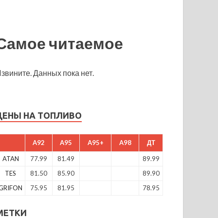
Самое читаемое
звините. Данных пока нет.
ЦЕНЫ НА ТОПЛИВО
A92
A95
A95+
A98
ДТ
ATAN
77.99
81.49
89.99
TES
81.50
85.90
89.90
GRIFON
75.95
81.95
78.95
МЕТКИ