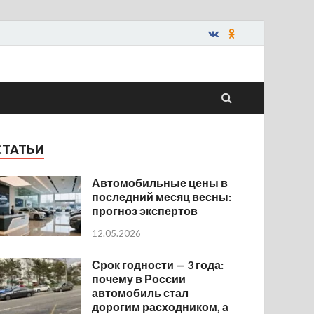
СТАТЬИ
Автомобильные цены в
последний месяц весны:
прогноз экспертов
12.05.2026
Срок годности — 3 года:
почему в России
автомобиль стал
дорогим расходником, а