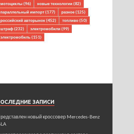
мотоциклы
(96)
новые технологии
(82)
параллельный импорт
(177)
разное
(125)
российский авторынок
(452)
топливо
(50)
штраф
(232)
электромобили
(99)
электромобиль
(151)
ПОСЛЕДНИЕ ЗАПИСИ
редставлен новый кроссовер Mercedes-Benz
GLA