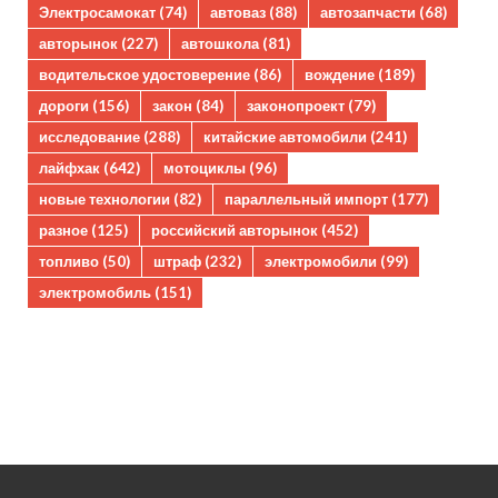
Электросамокат
(74)
автоваз
(88)
автозапчасти
(68)
авторынок
(227)
автошкола
(81)
водительское удостоверение
(86)
вождение
(189)
дороги
(156)
закон
(84)
законопроект
(79)
исследование
(288)
китайские автомобили
(241)
лайфхак
(642)
мотоциклы
(96)
новые технологии
(82)
параллельный импорт
(177)
разное
(125)
российский авторынок
(452)
топливо
(50)
штраф
(232)
электромобили
(99)
электромобиль
(151)