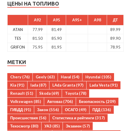
ЦЕНЫ НА ТОПЛИВО
A92
A95
A95+
A98
ДТ
ATAN
77.99
81.49
89.99
TES
81.50
85.90
89.90
GRIFON
75.95
81.95
78.95
МЕТКИ
Chery
(76)
Geely
(63)
Haval
(54)
Hyundai
(105)
Kia
(91)
lada
(87)
LAda Granta
(97)
Lada Vesta
(91)
Renault
(51)
Skoda
(69)
Toyota
(78)
Volkswagen
(85)
Автоваз
(706)
Безопасность
(209)
ГИБДД
(91)
Закон
(556)
ОСАГО
(49)
ПДД
(136)
Происшествия
(56)
Статистика и рейтинги
(317)
Техосмотр
(80)
УАЗ
(85)
Экзамен
(57)