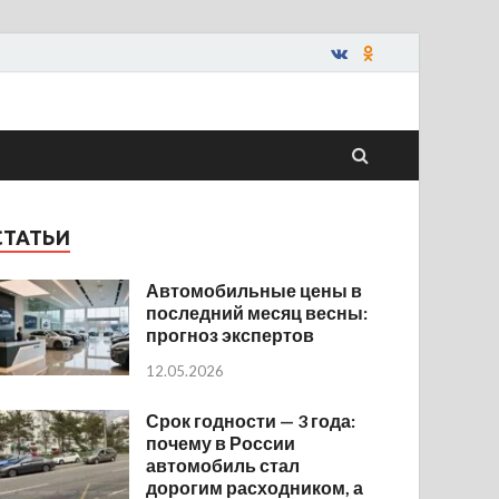
СТАТЬИ
Автомобильные цены в
последний месяц весны:
прогноз экспертов
12.05.2026
Срок годности — 3 года:
почему в России
автомобиль стал
дорогим расходником, а