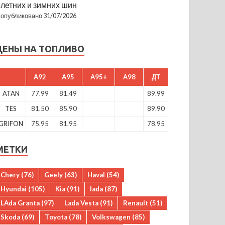
летних и зимних шин
опубликовано 31/07/2026
ЦЕНЫ НА ТОПЛИВО
A92
A95
A95+
A98
ДТ
ATAN
77.99
81.49
89.99
TES
81.50
85.90
89.90
GRIFON
75.95
81.95
78.95
МЕТКИ
Chery
(76)
Geely
(63)
Haval
(54)
Hyundai
(105)
Kia
(91)
lada
(87)
LAda Granta
(97)
Lada Vesta
(91)
Renault
(51)
Skoda
(69)
Toyota
(78)
Volkswagen
(85)