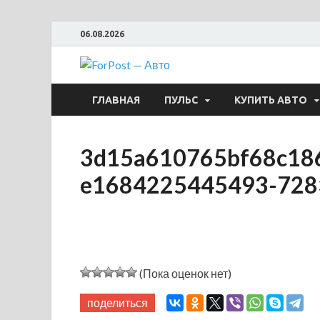
06.08.2026
ForPost —
ГЛАВНАЯ
ПУЛЬС
КУПИТЬ АВТО
3d15a610765bf68c186
e1684225445493-728
(Пока оценок нет)
поделиться