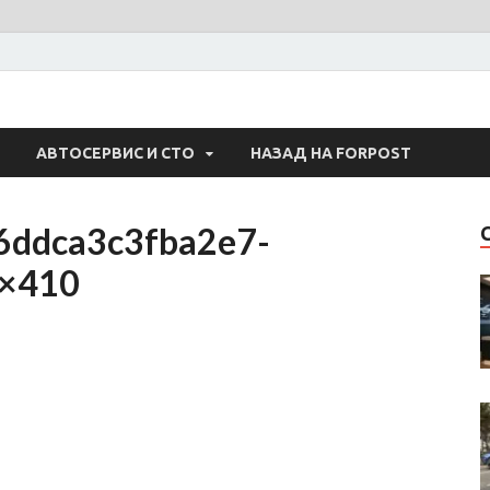
 Авто
АВТОСЕРВИС И СТО
НАЗАД НА FORPOST
ddca3c3fba2e7-
×410