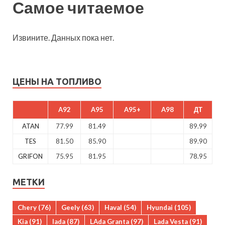
Самое читаемое
Извините. Данных пока нет.
ЦЕНЫ НА ТОПЛИВО
A92
A95
A95+
A98
ДТ
ATAN
77.99
81.49
89.99
TES
81.50
85.90
89.90
GRIFON
75.95
81.95
78.95
МЕТКИ
Chery
(76)
Geely
(63)
Haval
(54)
Hyundai
(105)
Kia
(91)
lada
(87)
LAda Granta
(97)
Lada Vesta
(91)