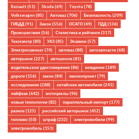
Renault
(51)
Skoda
(69)
Toyota
(78)
Volkswagen
(85)
Автоваз
(706)
Безопасность
(209)
ГИБДД
(91)
Закон
(556)
ОСАГО
(49)
ПДД
(136)
Происшествия
(56)
Статистика и рейтинги
(317)
Техосмотр
(80)
УАЗ
(85)
Экзамен
(57)
Электросамокат
(74)
автоваз
(88)
автозапчасти
(68)
авторынок
(227)
автошкола
(81)
водительское удостоверение
(86)
вождение
(189)
дороги
(156)
закон
(84)
законопроект
(79)
исследование
(288)
китайские автомобили
(241)
лайфхак
(642)
мотоциклы
(96)
новые технологии
(82)
параллельный импорт
(177)
разное
(125)
российский авторынок
(452)
топливо
(50)
штраф
(232)
электромобили
(99)
электромобиль
(151)