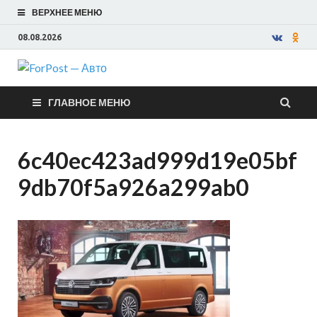
ВЕРХНЕЕ МЕНЮ
08.08.2026
ForPost —
ГЛАВНОЕ МЕНЮ
Авто
6c40ec423ad999d19e05bf
9db70f5a926a299ab0