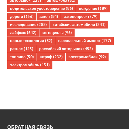
авторынок
(227)
автошкола
(81)
водительское удостоверение
(86)
вождение
(189)
дороги
(156)
закон
(84)
законопроект
(79)
исследование
(288)
китайские автомобили
(241)
лайфхак
(642)
мотоциклы
(96)
новые технологии
(82)
параллельный импорт
(177)
разное
(125)
российский авторынок
(452)
топливо
(50)
штраф
(232)
электромобили
(99)
электромобиль
(151)
ОБРАТНАЯ СВЯЗЬ