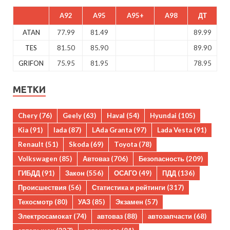
A92
A95
A95+
A98
ДТ
ATAN
77.99
81.49
89.99
TES
81.50
85.90
89.90
GRIFON
75.95
81.95
78.95
МЕТКИ
Chery
(76)
Geely
(63)
Haval
(54)
Hyundai
(105)
Kia
(91)
lada
(87)
LAda Granta
(97)
Lada Vesta
(91)
Renault
(51)
Skoda
(69)
Toyota
(78)
Volkswagen
(85)
Автоваз
(706)
Безопасность
(209)
ГИБДД
(91)
Закон
(556)
ОСАГО
(49)
ПДД
(136)
Происшествия
(56)
Статистика и рейтинги
(317)
Техосмотр
(80)
УАЗ
(85)
Экзамен
(57)
Электросамокат
(74)
автоваз
(88)
автозапчасти
(68)