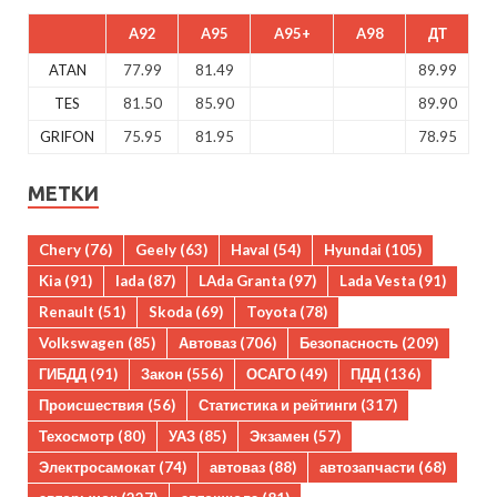
A92
A95
A95+
A98
ДТ
ATAN
77.99
81.49
89.99
TES
81.50
85.90
89.90
GRIFON
75.95
81.95
78.95
МЕТКИ
Chery
(76)
Geely
(63)
Haval
(54)
Hyundai
(105)
Kia
(91)
lada
(87)
LAda Granta
(97)
Lada Vesta
(91)
Renault
(51)
Skoda
(69)
Toyota
(78)
Volkswagen
(85)
Автоваз
(706)
Безопасность
(209)
ГИБДД
(91)
Закон
(556)
ОСАГО
(49)
ПДД
(136)
Происшествия
(56)
Статистика и рейтинги
(317)
Техосмотр
(80)
УАЗ
(85)
Экзамен
(57)
Электросамокат
(74)
автоваз
(88)
автозапчасти
(68)