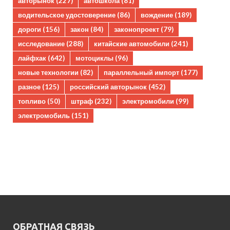
авторынок
(227)
автошкола
(81)
водительское удостоверение
(86)
вождение
(189)
дороги
(156)
закон
(84)
законопроект
(79)
исследование
(288)
китайские автомобили
(241)
лайфхак
(642)
мотоциклы
(96)
новые технологии
(82)
параллельный импорт
(177)
разное
(125)
российский авторынок
(452)
топливо
(50)
штраф
(232)
электромобили
(99)
электромобиль
(151)
ОБРАТНАЯ СВЯЗЬ