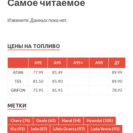
Самое читаемое
Извините. Данных пока нет.
ЦЕНЫ НА ТОПЛИВО
A92
A95
A95+
A98
ДТ
ATAN
77.99
81.49
89.99
TES
81.50
85.90
89.90
GRIFON
75.95
81.95
78.95
МЕТКИ
Chery
(76)
Geely
(63)
Haval
(54)
Hyundai
(105)
Kia
(91)
lada
(87)
LAda Granta
(97)
Lada Vesta
(91)