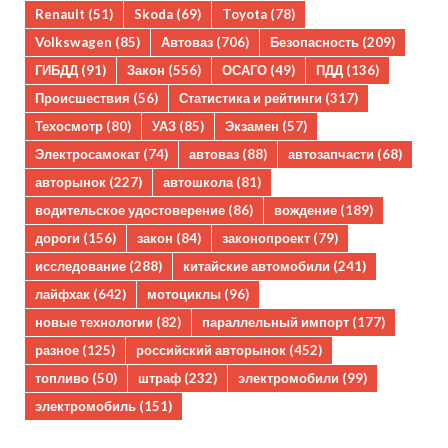
Renault
(51)
Skoda
(69)
Toyota
(78)
Volkswagen
(85)
Автоваз
(706)
Безопасность
(209)
ГИБДД
(91)
Закон
(556)
ОСАГО
(49)
ПДД
(136)
Происшествия
(56)
Статистика и рейтинги
(317)
Техосмотр
(80)
УАЗ
(85)
Экзамен
(57)
Электросамокат
(74)
автоваз
(88)
автозапчасти
(68)
авторынок
(227)
автошкола
(81)
водительское удостоверение
(86)
вождение
(189)
дороги
(156)
закон
(84)
законопроект
(79)
исследование
(288)
китайские автомобили
(241)
лайфхак
(642)
мотоциклы
(96)
новые технологии
(82)
параллельный импорт
(177)
разное
(125)
российский авторынок
(452)
топливо
(50)
штраф
(232)
электромобили
(99)
электромобиль
(151)