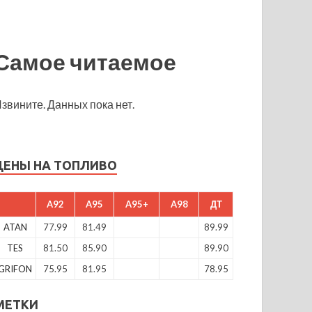
Самое читаемое
звините. Данных пока нет.
ЦЕНЫ НА ТОПЛИВО
A92
A95
A95+
A98
ДТ
ATAN
77.99
81.49
89.99
TES
81.50
85.90
89.90
GRIFON
75.95
81.95
78.95
МЕТКИ