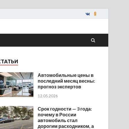
СТАТЬИ
Автомобильные цены в
последний месяц весны:
прогноз экспертов
12.05.2026
Срок годности — 3 года:
почему в России
автомобиль стал
дорогим расходником, а