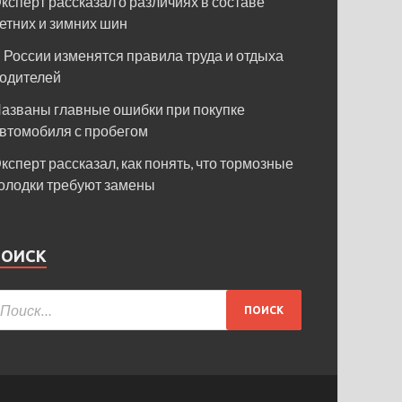
ксперт рассказал о различиях в составе
етних и зимних шин
 России изменятся правила труда и отдыха
одителей
азваны главные ошибки при покупке
втомобиля с пробегом
ксперт рассказал, как понять, что тормозные
олодки требуют замены
ПОИСК