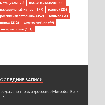
мотоциклы
(96)
новые технологии
(82)
параллельный импорт
(177)
разное
(125)
российский авторынок
(452)
топливо
(50)
штраф
(232)
электромобили
(99)
электромобиль
(151)
ПОСЛЕДНИЕ ЗАПИСИ
редставлен новый кроссовер Mercedes-Benz
GLA