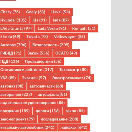
Chery
(76)
Geely
(63)
Haval
(54)
Hyundai
(105)
Kia
(91)
lada
(87)
LAda Granta
(97)
Lada Vesta
(91)
Renault
(51)
Skoda
(69)
Toyota
(78)
Volkswagen
(85)
Автоваз
(706)
Безопасность
(209)
ГИБДД
(91)
Закон
(556)
ОСАГО
(49)
ПДД
(136)
Происшествия
(56)
Статистика и рейтинги
(317)
Техосмотр
(80)
УАЗ
(85)
Экзамен
(57)
Электросамокат
(74)
автоваз
(88)
автозапчасти
(68)
авторынок
(227)
автошкола
(81)
водительское удостоверение
(86)
вождение
(189)
дороги
(156)
закон
(84)
законопроект
(79)
исследование
(288)
китайские автомобили
(241)
лайфхак
(642)