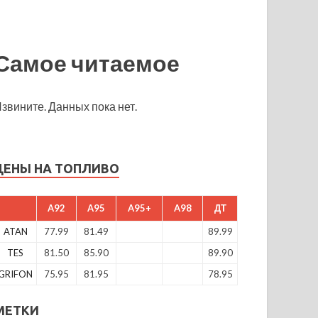
Самое читаемое
звините. Данных пока нет.
ЦЕНЫ НА ТОПЛИВО
A92
A95
A95+
A98
ДТ
ATAN
77.99
81.49
89.99
TES
81.50
85.90
89.90
GRIFON
75.95
81.95
78.95
МЕТКИ