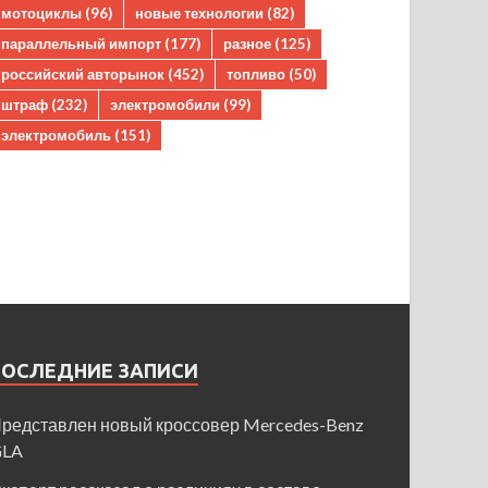
мотоциклы
(96)
новые технологии
(82)
параллельный импорт
(177)
разное
(125)
российский авторынок
(452)
топливо
(50)
штраф
(232)
электромобили
(99)
электромобиль
(151)
ПОСЛЕДНИЕ ЗАПИСИ
редставлен новый кроссовер Mercedes-Benz
GLA