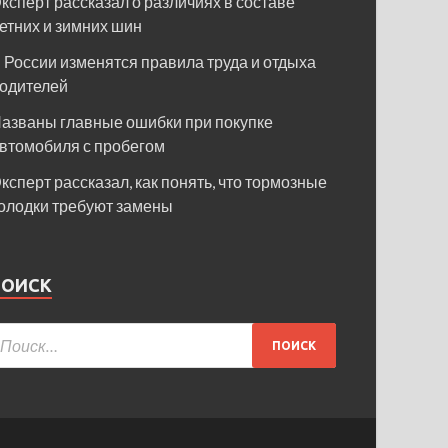
ксперт рассказал о различиях в составе
етних и зимних шин
 России изменятся правила труда и отдыха
одителей
азваны главные ошибки при покупке
втомобиля с пробегом
ксперт рассказал, как понять, что тормозные
олодки требуют замены
ПОИСК