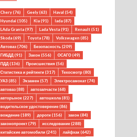
Chery
(76)
Geely
(63)
Haval
(54)
Hyundai
(105)
Kia
(91)
lada
(87)
LAda Granta
(97)
Lada Vesta
(91)
Renault
(51)
Skoda
(69)
Toyota
(78)
Volkswagen
(85)
Автоваз
(706)
Безопасность
(209)
ГИБДД
(91)
Закон
(556)
ОСАГО
(49)
ПДД
(136)
Происшествия
(56)
Статистика и рейтинги
(317)
Техосмотр
(80)
УАЗ
(85)
Экзамен
(57)
Электросамокат
(74)
автоваз
(88)
автозапчасти
(68)
авторынок
(227)
автошкола
(81)
водительское удостоверение
(86)
вождение
(189)
дороги
(156)
закон
(84)
законопроект
(79)
исследование
(288)
китайские автомобили
(241)
лайфхак
(642)