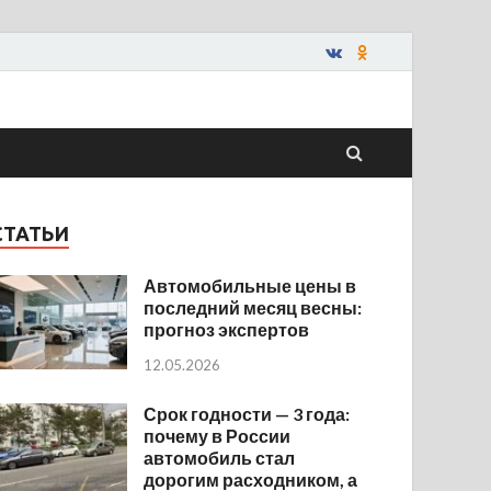
СТАТЬИ
Автомобильные цены в
последний месяц весны:
прогноз экспертов
12.05.2026
Срок годности — 3 года:
почему в России
автомобиль стал
дорогим расходником, а