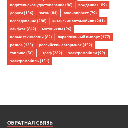
водительское удостоверение
(86)
вождение
(189)
дороги
(156)
закон
(84)
законопроект
(79)
исследование
(288)
китайские автомобили
(241)
лайфхак
(642)
мотоциклы
(96)
новые технологии
(82)
параллельный импорт
(177)
разное
(125)
российский авторынок
(452)
топливо
(50)
штраф
(232)
электромобили
(99)
электромобиль
(151)
ОБРАТНАЯ СВЯЗЬ