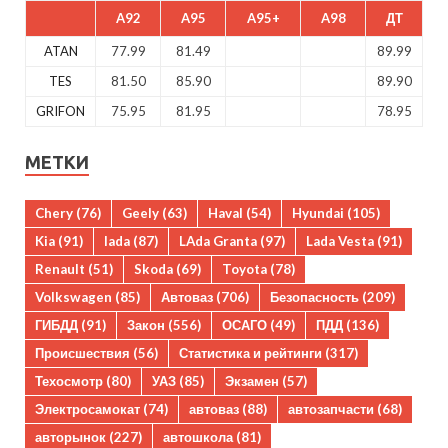
A92
A95
A95+
A98
ДТ
ATAN
77.99
81.49
89.99
TES
81.50
85.90
89.90
GRIFON
75.95
81.95
78.95
МЕТКИ
Chery
(76)
Geely
(63)
Haval
(54)
Hyundai
(105)
Kia
(91)
lada
(87)
LAda Granta
(97)
Lada Vesta
(91)
Renault
(51)
Skoda
(69)
Toyota
(78)
Volkswagen
(85)
Автоваз
(706)
Безопасность
(209)
ГИБДД
(91)
Закон
(556)
ОСАГО
(49)
ПДД
(136)
Происшествия
(56)
Статистика и рейтинги
(317)
Техосмотр
(80)
УАЗ
(85)
Экзамен
(57)
Электросамокат
(74)
автоваз
(88)
автозапчасти
(68)
авторынок
(227)
автошкола
(81)