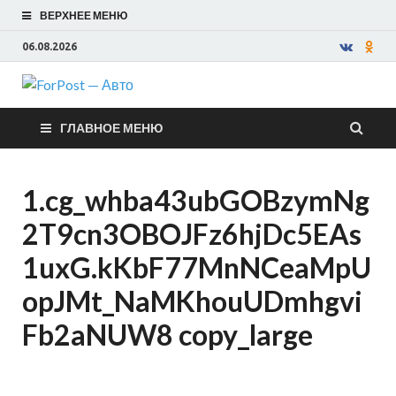
ВЕРХНЕЕ МЕНЮ
06.08.2026
ForPost —
ГЛАВНОЕ МЕНЮ
Авто
1.cg_whba43ubGOBzymNg
2T9cn3OBOJFz6hjDc5EAs
1uxG.kKbF77MnNCeaMpU
opJMt_NaMKhouUDmhgvi
Fb2aNUW8 copy_large