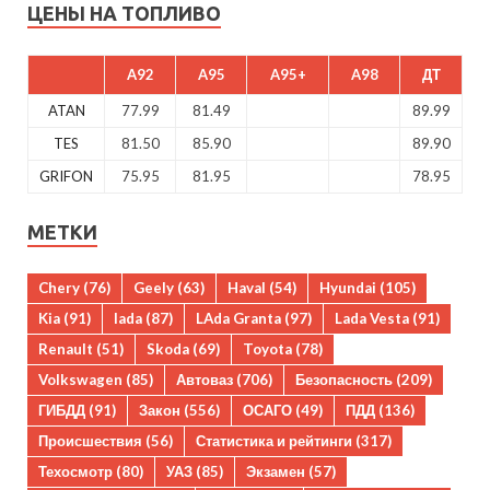
ЦЕНЫ НА ТОПЛИВО
A92
A95
A95+
A98
ДТ
ATAN
77.99
81.49
89.99
TES
81.50
85.90
89.90
GRIFON
75.95
81.95
78.95
МЕТКИ
Chery
(76)
Geely
(63)
Haval
(54)
Hyundai
(105)
Kia
(91)
lada
(87)
LAda Granta
(97)
Lada Vesta
(91)
Renault
(51)
Skoda
(69)
Toyota
(78)
Volkswagen
(85)
Автоваз
(706)
Безопасность
(209)
ГИБДД
(91)
Закон
(556)
ОСАГО
(49)
ПДД
(136)
Происшествия
(56)
Статистика и рейтинги
(317)
Техосмотр
(80)
УАЗ
(85)
Экзамен
(57)