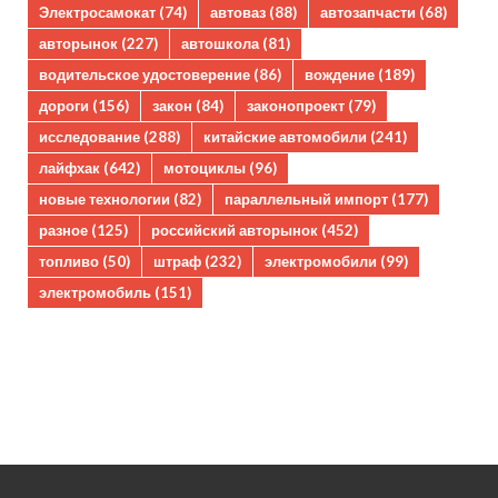
Электросамокат
(74)
автоваз
(88)
автозапчасти
(68)
авторынок
(227)
автошкола
(81)
водительское удостоверение
(86)
вождение
(189)
дороги
(156)
закон
(84)
законопроект
(79)
исследование
(288)
китайские автомобили
(241)
лайфхак
(642)
мотоциклы
(96)
новые технологии
(82)
параллельный импорт
(177)
разное
(125)
российский авторынок
(452)
топливо
(50)
штраф
(232)
электромобили
(99)
электромобиль
(151)