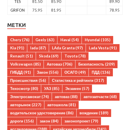
TES
81.50
85.90
89.90
GRIFON
75.95
81.95
78.95
МЕТКИ
Chery
(76)
Geely
(63)
Haval
(54)
Hyundai
(105)
Kia
(91)
lada
(87)
LAda Granta
(97)
Lada Vesta
(91)
Renault
(51)
Skoda
(69)
Toyota
(78)
Volkswagen
(85)
Автоваз
(706)
Безопасность
(209)
ГИБДД
(91)
Закон
(556)
ОСАГО
(49)
ПДД
(136)
Происшествия
(56)
Статистика и рейтинги
(317)
Техосмотр
(80)
УАЗ
(85)
Экзамен
(57)
Электросамокат
(74)
автоваз
(88)
автозапчасти
(68)
авторынок
(227)
автошкола
(81)
водительское удостоверение
(86)
вождение
(189)
дороги
(156)
закон
(84)
законопроект
(79)
исследование
(288)
китайские автомобили
(241)