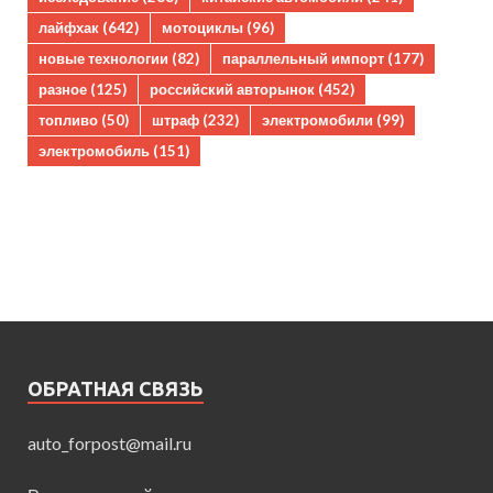
лайфхак
(642)
мотоциклы
(96)
новые технологии
(82)
параллельный импорт
(177)
разное
(125)
российский авторынок
(452)
топливо
(50)
штраф
(232)
электромобили
(99)
электромобиль
(151)
ОБРАТНАЯ СВЯЗЬ
auto_forpost@mail.ru