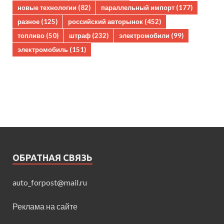
новые технологии
(82)
параллельный импорт
(177)
разное
(125)
российский авторынок
(452)
топливо
(50)
штраф
(232)
электромобили
(99)
электромобиль
(151)
ОБРАТНАЯ СВЯЗЬ
auto_forpost@mail.ru
Реклама на сайте