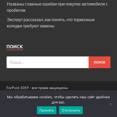
Названы главные ошибки при покупке автомобиля с
пробегом
Эксперт рассказал, как понять, что тормозные
колодки требуют замены
ПОИСК
ForPost 2019 - все права защищены
При использовании материалов сайта ссылка
Мы обрабатываем cookies, чтобы сделать наш сайт удобнее
обязательна.
для вас.
Принять
Отклонить
Информация для пользователей сайта