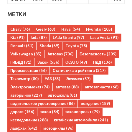
МЕТКИ
Chery
(76)
Geely
(63)
Haval
(54)
Hyundai
(105)
Kia
(91)
lada
(87)
LAda Granta
(97)
Lada Vesta
(91)
Renault
(51)
Skoda
(69)
Toyota
(78)
Volkswagen
(85)
Автоваз
(706)
Безопасность
(209)
ГИБДД
(91)
Закон
(556)
ОСАГО
(49)
ПДД
(136)
Происшествия
(56)
Статистика и рейтинги
(317)
Техосмотр
(80)
УАЗ
(85)
Экзамен
(57)
Электросамокат
(74)
автоваз
(88)
автозапчасти
(68)
авторынок
(227)
автошкола
(81)
водительское удостоверение
(86)
вождение
(189)
дороги
(156)
закон
(84)
законопроект
(79)
исследование
(288)
китайские автомобили
(241)
лайфхак
(642)
мотоциклы
(96)