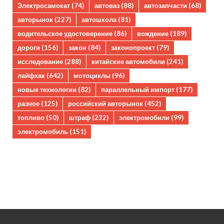
Электросамокат
(74)
автоваз
(88)
автозапчасти
(68)
авторынок
(227)
автошкола
(81)
водительское удостоверение
(86)
вождение
(189)
дороги
(156)
закон
(84)
законопроект
(79)
исследование
(288)
китайские автомобили
(241)
лайфхак
(642)
мотоциклы
(96)
новые технологии
(82)
параллельный импорт
(177)
разное
(125)
российский авторынок
(452)
топливо
(50)
штраф
(232)
электромобили
(99)
электромобиль
(151)