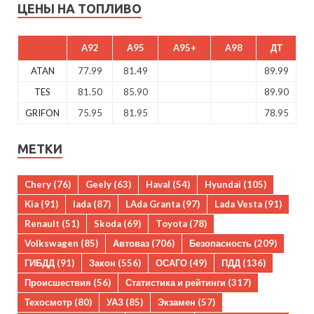
ЦЕНЫ НА ТОПЛИВО
A92
A95
A95+
A98
ДТ
ATAN
77.99
81.49
89.99
TES
81.50
85.90
89.90
GRIFON
75.95
81.95
78.95
МЕТКИ
Chery
(76)
Geely
(63)
Haval
(54)
Hyundai
(105)
Kia
(91)
lada
(87)
LAda Granta
(97)
Lada Vesta
(91)
Renault
(51)
Skoda
(69)
Toyota
(78)
Volkswagen
(85)
Автоваз
(706)
Безопасность
(209)
ГИБДД
(91)
Закон
(556)
ОСАГО
(49)
ПДД
(136)
Происшествия
(56)
Статистика и рейтинги
(317)
Техосмотр
(80)
УАЗ
(85)
Экзамен
(57)