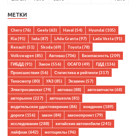
МЕТКИ
Chery
(76)
Geely
(63)
Haval
(54)
Hyundai
(105)
Kia
(91)
lada
(87)
LAda Granta
(97)
Lada Vesta
(91)
Renault
(51)
Skoda
(69)
Toyota
(78)
Volkswagen
(85)
Автоваз
(706)
Безопасность
(209)
ГИБДД
(91)
Закон
(556)
ОСАГО
(49)
ПДД
(136)
Происшествия
(56)
Статистика и рейтинги
(317)
Техосмотр
(80)
УАЗ
(85)
Экзамен
(57)
Электросамокат
(74)
автоваз
(88)
автозапчасти
(68)
авторынок
(227)
автошкола
(81)
водительское удостоверение
(86)
вождение
(189)
дороги
(156)
закон
(84)
законопроект
(79)
исследование
(288)
китайские автомобили
(241)
лайфхак
(642)
мотоциклы
(96)