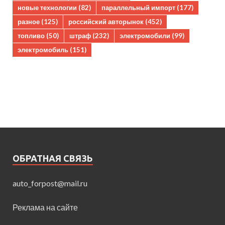
новые технологии
(82)
параллельный импорт
(177)
разное
(125)
российский авторынок
(452)
топливо
(50)
штраф
(232)
электромобили
(99)
электромобиль
(151)
ОБРАТНАЯ СВЯЗЬ
auto_forpost@mail.ru
Реклама на сайте