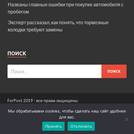
Названы главные ошибки при покупке автомобиля с
пробегом
Эксперт рассказал, как понять, что тормозные
колодки требуют замены
ПОИСК
ForPost 2019 - все права защищены
При использовании материалов сайта ссылка
Мы обрабатываем cookies, чтобы сделать наш сайт удобнее
обязательна.
для вас.
Принять
Отклонить
Информация для пользователей сайта