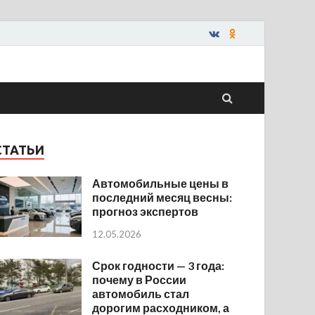
СТАТЬИ
Автомобильные цены в
последний месяц весны:
прогноз экспертов
12.05.2026
Срок годности — 3 года:
почему в России
автомобиль стал
дорогим расходником, а