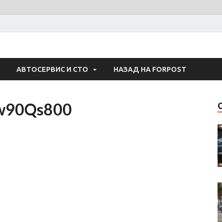
 Авто
АВТОСЕРВИС И СТО
НАЗАД НА FORPOST
w90Qs800