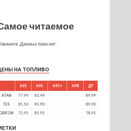
Самое читаемое
звините. Данных пока нет.
ЦЕНЫ НА ТОПЛИВО
A92
A95
A95+
A98
ДТ
ATAN
77.99
81.49
89.99
TES
81.50
85.90
89.90
GRIFON
75.95
81.95
78.95
МЕТКИ