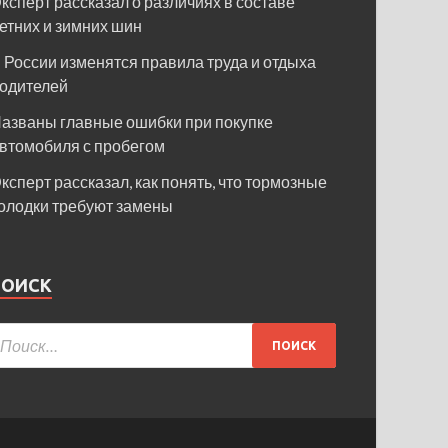
ксперт рассказал о различиях в составе
етних и зимних шин
 России изменятся правила труда и отдыха
одителей
азваны главные ошибки при покупке
втомобиля с пробегом
ксперт рассказал, как понять, что тормозные
олодки требуют замены
ПОИСК