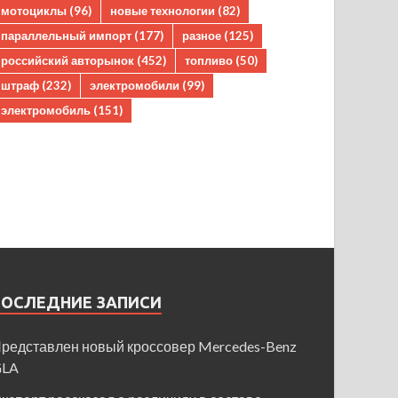
мотоциклы
(96)
новые технологии
(82)
параллельный импорт
(177)
разное
(125)
российский авторынок
(452)
топливо
(50)
штраф
(232)
электромобили
(99)
электромобиль
(151)
ПОСЛЕДНИЕ ЗАПИСИ
редставлен новый кроссовер Mercedes-Benz
GLA