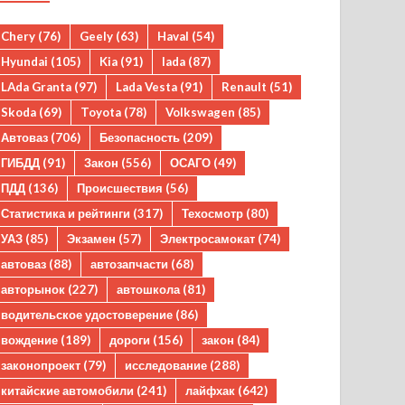
Chery
(76)
Geely
(63)
Haval
(54)
Hyundai
(105)
Kia
(91)
lada
(87)
LAda Granta
(97)
Lada Vesta
(91)
Renault
(51)
Skoda
(69)
Toyota
(78)
Volkswagen
(85)
Автоваз
(706)
Безопасность
(209)
ГИБДД
(91)
Закон
(556)
ОСАГО
(49)
ПДД
(136)
Происшествия
(56)
Статистика и рейтинги
(317)
Техосмотр
(80)
УАЗ
(85)
Экзамен
(57)
Электросамокат
(74)
автоваз
(88)
автозапчасти
(68)
авторынок
(227)
автошкола
(81)
водительское удостоверение
(86)
вождение
(189)
дороги
(156)
закон
(84)
законопроект
(79)
исследование
(288)
китайские автомобили
(241)
лайфхак
(642)