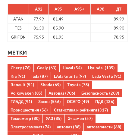
A92
A95
A95+
A98
ДТ
ATAN
77.99
81.49
89.99
TES
81.50
85.90
89.90
GRIFON
75.95
81.95
78.95
МЕТКИ
Chery
(76)
Geely
(63)
Haval
(54)
Hyundai
(105)
Kia
(91)
lada
(87)
LAda Granta
(97)
Lada Vesta
(91)
Renault
(51)
Skoda
(69)
Toyota
(78)
Volkswagen
(85)
Автоваз
(706)
Безопасность
(209)
ГИБДД
(91)
Закон
(556)
ОСАГО
(49)
ПДД
(136)
Происшествия
(56)
Статистика и рейтинги
(317)
Техосмотр
(80)
УАЗ
(85)
Экзамен
(57)
Электросамокат
(74)
автоваз
(88)
автозапчасти
(68)