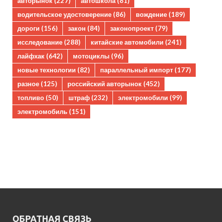
авторынок
(227)
автошкола
(81)
водительское удостоверение
(86)
вождение
(189)
дороги
(156)
закон
(84)
законопроект
(79)
исследование
(288)
китайские автомобили
(241)
лайфхак
(642)
мотоциклы
(96)
новые технологии
(82)
параллельный импорт
(177)
разное
(125)
российский авторынок
(452)
топливо
(50)
штраф
(232)
электромобили
(99)
электромобиль
(151)
ОБРАТНАЯ СВЯЗЬ