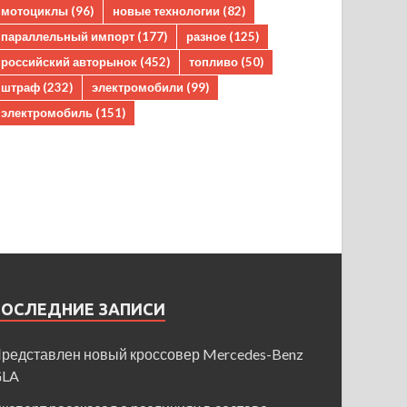
мотоциклы
(96)
новые технологии
(82)
параллельный импорт
(177)
разное
(125)
российский авторынок
(452)
топливо
(50)
штраф
(232)
электромобили
(99)
электромобиль
(151)
ПОСЛЕДНИЕ ЗАПИСИ
редставлен новый кроссовер Mercedes-Benz
GLA