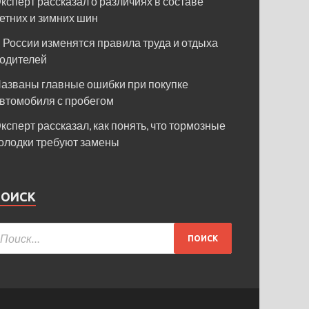
ксперт рассказал о различиях в составе
етних и зимних шин
 России изменятся правила труда и отдыха
одителей
азваны главные ошибки при покупке
втомобиля с пробегом
ксперт рассказал, как понять, что тормозные
олодки требуют замены
ПОИСК