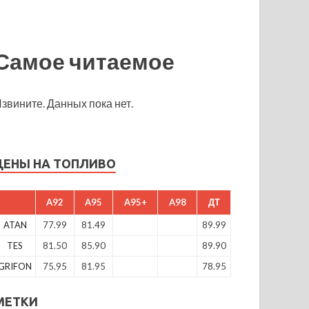
Самое читаемое
звините. Данных пока нет.
ЦЕНЫ НА ТОПЛИВО
A92
A95
A95+
A98
ДТ
ATAN
77.99
81.49
89.99
TES
81.50
85.90
89.90
GRIFON
75.95
81.95
78.95
МЕТКИ