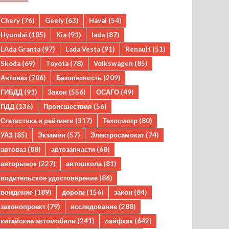
Chery
(76)
Geely
(63)
Haval
(54)
Hyundai
(105)
Kia
(91)
lada
(87)
LAda Granta
(97)
Lada Vesta
(91)
Renault
(51)
Skoda
(69)
Toyota
(78)
Volkswagen
(85)
Автоваз
(706)
Безопасность
(209)
ГИБДД
(91)
Закон
(556)
ОСАГО
(49)
ПДД
(136)
Происшествия
(56)
Статистика и рейтинги
(317)
Техосмотр
(80)
УАЗ
(85)
Экзамен
(57)
Электросамокат
(74)
автоваз
(88)
автозапчасти
(68)
авторынок
(227)
автошкола
(81)
водительское удостоверение
(86)
вождение
(189)
дороги
(156)
закон
(84)
законопроект
(79)
исследование
(288)
китайские автомобили
(241)
лайфхак
(642)