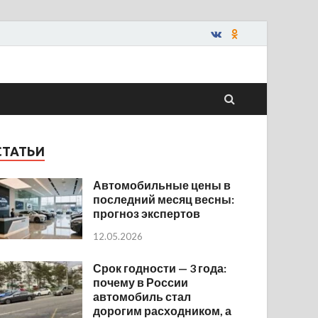
СТАТЬИ
Автомобильные цены в
последний месяц весны:
прогноз экспертов
12.05.2026
Срок годности — 3 года:
почему в России
автомобиль стал
дорогим расходником, а