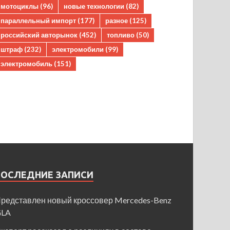
мотоциклы
(96)
новые технологии
(82)
параллельный импорт
(177)
разное
(125)
российский авторынок
(452)
топливо
(50)
штраф
(232)
электромобили
(99)
электромобиль
(151)
ПОСЛЕДНИЕ ЗАПИСИ
редставлен новый кроссовер Mercedes-Benz
GLA