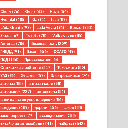
Chery
(76)
Geely
(63)
Haval
(54)
Hyundai
(105)
Kia
(91)
lada
(87)
LAda Granta
(97)
Lada Vesta
(91)
Renault
(51)
Skoda
(69)
Toyota
(78)
Volkswagen
(85)
Автоваз
(706)
Безопасность
(209)
ГИБДД
(91)
Закон
(556)
ОСАГО
(49)
ПДД
(136)
Происшествия
(56)
Статистика и рейтинги
(317)
Техосмотр
(80)
УАЗ
(85)
Экзамен
(57)
Электросамокат
(74)
автоваз
(88)
автозапчасти
(68)
авторынок
(227)
автошкола
(81)
водительское удостоверение
(86)
вождение
(189)
дороги
(156)
закон
(84)
законопроект
(79)
исследование
(288)
китайские автомобили
(241)
лайфхак
(642)