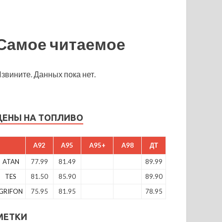
Самое читаемое
звините. Данных пока нет.
ЦЕНЫ НА ТОПЛИВО
A92
A95
A95+
A98
ДТ
ATAN
77.99
81.49
89.99
TES
81.50
85.90
89.90
GRIFON
75.95
81.95
78.95
МЕТКИ