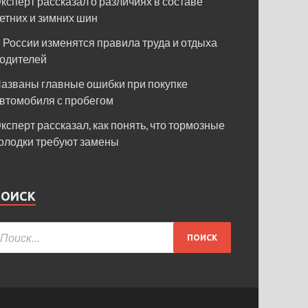
ксперт рассказал о различиях в составе
етних и зимних шин
 России изменятся правила труда и отдыха
одителей
азваны главные ошибки при покупке
втомобиля с пробегом
ксперт рассказал, как понять, что тормозные
олодки требуют замены
ПОИСК