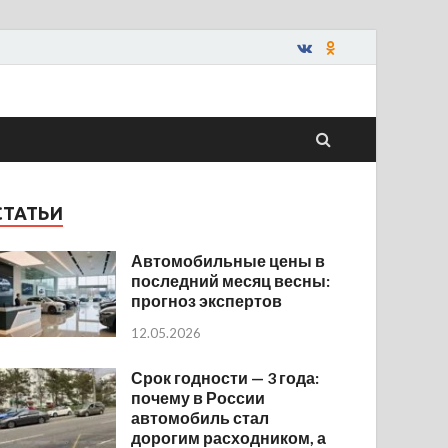
СТАТЬИ
Автомобильные цены в
последний месяц весны:
прогноз экспертов
12.05.2026
Срок годности — 3 года:
почему в России
автомобиль стал
дорогим расходником, а