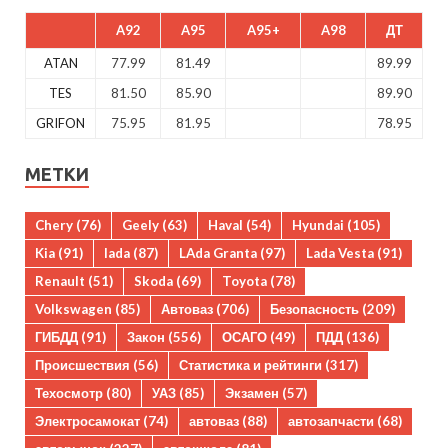
A92
A95
A95+
A98
ДТ
ATAN
77.99
81.49
89.99
TES
81.50
85.90
89.90
GRIFON
75.95
81.95
78.95
МЕТКИ
Chery
(76)
Geely
(63)
Haval
(54)
Hyundai
(105)
Kia
(91)
lada
(87)
LAda Granta
(97)
Lada Vesta
(91)
Renault
(51)
Skoda
(69)
Toyota
(78)
Volkswagen
(85)
Автоваз
(706)
Безопасность
(209)
ГИБДД
(91)
Закон
(556)
ОСАГО
(49)
ПДД
(136)
Происшествия
(56)
Статистика и рейтинги
(317)
Техосмотр
(80)
УАЗ
(85)
Экзамен
(57)
Электросамокат
(74)
автоваз
(88)
автозапчасти
(68)