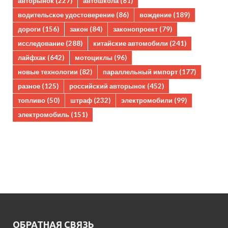
авторынок
(227)
автошкола
(81)
водительское удостоверение
(86)
вождение
(189)
дороги
(156)
закон
(84)
законопроект
(79)
исследование
(288)
китайские автомобили
(241)
лайфхак
(642)
мотоциклы
(96)
новые технологии
(82)
параллельный импорт
(177)
разное
(125)
российский авторынок
(452)
топливо
(50)
штраф
(232)
электромобили
(99)
электромобиль
(151)
ОБРАТНАЯ СВЯЗЬ