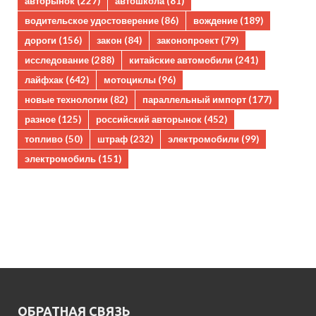
авторынок
(227)
автошкола
(81)
водительское удостоверение
(86)
вождение
(189)
дороги
(156)
закон
(84)
законопроект
(79)
исследование
(288)
китайские автомобили
(241)
лайфхак
(642)
мотоциклы
(96)
новые технологии
(82)
параллельный импорт
(177)
разное
(125)
российский авторынок
(452)
топливо
(50)
штраф
(232)
электромобили
(99)
электромобиль
(151)
ОБРАТНАЯ СВЯЗЬ