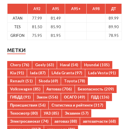
A92
A95
A95+
A98
ДТ
ATAN
77.99
81.49
89.99
TES
81.50
85.90
89.90
GRIFON
75.95
81.95
78.95
МЕТКИ
Chery
(76)
Geely
(63)
Haval
(54)
Hyundai
(105)
Kia
(91)
lada
(87)
LAda Granta
(97)
Lada Vesta
(91)
Renault
(51)
Skoda
(69)
Toyota
(78)
Volkswagen
(85)
Автоваз
(706)
Безопасность
(209)
ГИБДД
(91)
Закон
(556)
ОСАГО
(49)
ПДД
(136)
Происшествия
(56)
Статистика и рейтинги
(317)
Техосмотр
(80)
УАЗ
(85)
Экзамен
(57)
Электросамокат
(74)
автоваз
(88)
автозапчасти
(68)