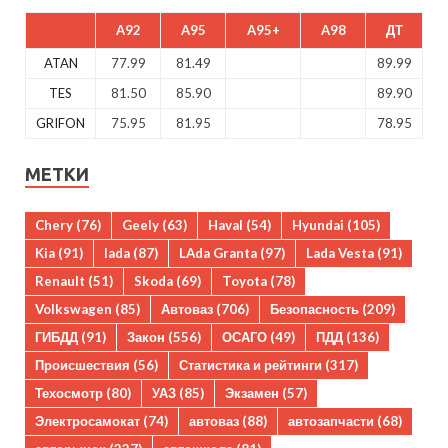
A92
A95
A95+
A98
ДТ
ATAN
77.99
81.49
89.99
TES
81.50
85.90
89.90
GRIFON
75.95
81.95
78.95
МЕТКИ
Chery
(76)
Geely
(63)
Haval
(54)
Hyundai
(105)
Kia
(91)
lada
(87)
LAda Granta
(97)
Lada Vesta
(91)
Renault
(51)
Skoda
(69)
Toyota
(78)
Volkswagen
(85)
Автоваз
(706)
Безопасность
(209)
ГИБДД
(91)
Закон
(556)
ОСАГО
(49)
ПДД
(136)
Происшествия
(56)
Статистика и рейтинги
(317)
Техосмотр
(80)
УАЗ
(85)
Экзамен
(57)
Электросамокат
(74)
автоваз
(88)
автозапчасти
(68)