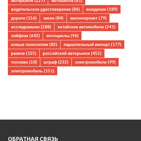
авторынок
(227)
автошкола
(81)
водительское удостоверение
(86)
вождение
(189)
дороги
(156)
закон
(84)
законопроект
(79)
исследование
(288)
китайские автомобили
(241)
лайфхак
(642)
мотоциклы
(96)
новые технологии
(82)
параллельный импорт
(177)
разное
(125)
российский авторынок
(452)
топливо
(50)
штраф
(232)
электромобили
(99)
электромобиль
(151)
ОБРАТНАЯ СВЯЗЬ