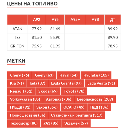
ЦЕНЫ НА ТОПЛИВО
A92
A95
A95+
A98
ДТ
ATAN
77.99
81.49
89.99
TES
81.50
85.90
89.90
GRIFON
75.95
81.95
78.95
МЕТКИ
Chery
(76)
Geely
(63)
Haval
(54)
Hyundai
(105)
Kia
(91)
lada
(87)
LAda Granta
(97)
Lada Vesta
(91)
Renault
(51)
Skoda
(69)
Toyota
(78)
Volkswagen
(85)
Автоваз
(706)
Безопасность
(209)
ГИБДД
(91)
Закон
(556)
ОСАГО
(49)
ПДД
(136)
Происшествия
(56)
Статистика и рейтинги
(317)
Техосмотр
(80)
УАЗ
(85)
Экзамен
(57)