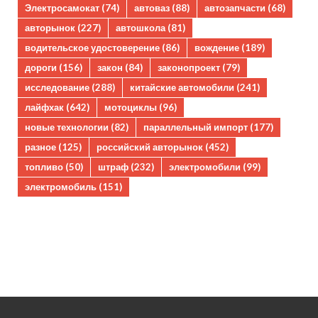
Электросамокат
(74)
автоваз
(88)
автозапчасти
(68)
авторынок
(227)
автошкола
(81)
водительское удостоверение
(86)
вождение
(189)
дороги
(156)
закон
(84)
законопроект
(79)
исследование
(288)
китайские автомобили
(241)
лайфхак
(642)
мотоциклы
(96)
новые технологии
(82)
параллельный импорт
(177)
разное
(125)
российский авторынок
(452)
топливо
(50)
штраф
(232)
электромобили
(99)
электромобиль
(151)