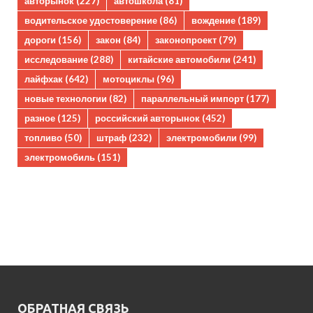
авторынок
(227)
автошкола
(81)
водительское удостоверение
(86)
вождение
(189)
дороги
(156)
закон
(84)
законопроект
(79)
исследование
(288)
китайские автомобили
(241)
лайфхак
(642)
мотоциклы
(96)
новые технологии
(82)
параллельный импорт
(177)
разное
(125)
российский авторынок
(452)
топливо
(50)
штраф
(232)
электромобили
(99)
электромобиль
(151)
ОБРАТНАЯ СВЯЗЬ