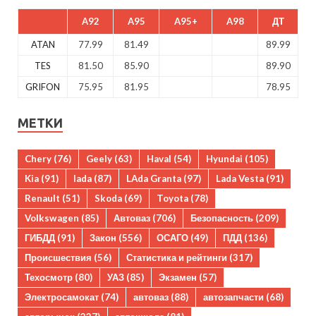
A92
A95
A95+
A98
ДТ
ATAN
77.99
81.49
89.99
TES
81.50
85.90
89.90
GRIFON
75.95
81.95
78.95
МЕТКИ
Chery
(76)
Geely
(63)
Haval
(54)
Hyundai
(105)
Kia
(91)
lada
(87)
LAda Granta
(97)
Lada Vesta
(91)
Renault
(51)
Skoda
(69)
Toyota
(78)
Volkswagen
(85)
Автоваз
(706)
Безопасность
(209)
ГИБДД
(91)
Закон
(556)
ОСАГО
(49)
ПДД
(136)
Происшествия
(56)
Статистика и рейтинги
(317)
Техосмотр
(80)
УАЗ
(85)
Экзамен
(57)
Электросамокат
(74)
автоваз
(88)
автозапчасти
(68)