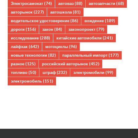
Электросамокат
(74)
автоваз
(88)
автозапчасти
(68)
авторынок
(227)
автошкола
(81)
водительское удостоверение
(86)
вождение
(189)
дороги
(156)
закон
(84)
законопроект
(79)
исследование
(288)
китайские автомобили
(241)
лайфхак
(642)
мотоциклы
(96)
новые технологии
(82)
параллельный импорт
(177)
разное
(125)
российский авторынок
(452)
топливо
(50)
штраф
(232)
электромобили
(99)
электромобиль
(151)