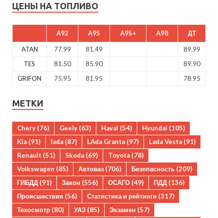
ЦЕНЫ НА ТОПЛИВО
A92
A95
A95+
A98
ДТ
ATAN
77.99
81.49
89.99
TES
81.50
85.90
89.90
GRIFON
75.95
81.95
78.95
МЕТКИ
Chery
(76)
Geely
(63)
Haval
(54)
Hyundai
(105)
Kia
(91)
lada
(87)
LAda Granta
(97)
Lada Vesta
(91)
Renault
(51)
Skoda
(69)
Toyota
(78)
Volkswagen
(85)
Автоваз
(706)
Безопасность
(209)
ГИБДД
(91)
Закон
(556)
ОСАГО
(49)
ПДД
(136)
Происшествия
(56)
Статистика и рейтинги
(317)
Техосмотр
(80)
УАЗ
(85)
Экзамен
(57)