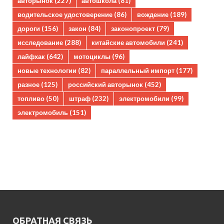
авторынок
(227)
автошкола
(81)
водительское удостоверение
(86)
вождение
(189)
дороги
(156)
закон
(84)
законопроект
(79)
исследование
(288)
китайские автомобили
(241)
лайфхак
(642)
мотоциклы
(96)
новые технологии
(82)
параллельный импорт
(177)
разное
(125)
российский авторынок
(452)
топливо
(50)
штраф
(232)
электромобили
(99)
электромобиль
(151)
ОБРАТНАЯ СВЯЗЬ