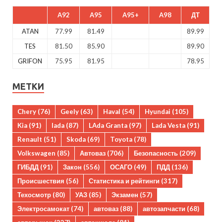
A92
A95
A95+
A98
ДТ
ATAN
77.99
81.49
89.99
TES
81.50
85.90
89.90
GRIFON
75.95
81.95
78.95
МЕТКИ
Chery
(76)
Geely
(63)
Haval
(54)
Hyundai
(105)
Kia
(91)
lada
(87)
LAda Granta
(97)
Lada Vesta
(91)
Renault
(51)
Skoda
(69)
Toyota
(78)
Volkswagen
(85)
Автоваз
(706)
Безопасность
(209)
ГИБДД
(91)
Закон
(556)
ОСАГО
(49)
ПДД
(136)
Происшествия
(56)
Статистика и рейтинги
(317)
Техосмотр
(80)
УАЗ
(85)
Экзамен
(57)
Электросамокат
(74)
автоваз
(88)
автозапчасти
(68)