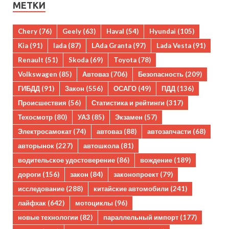
МЕТКИ
Chery
(76)
Geely
(63)
Haval
(54)
Hyundai
(105)
Kia
(91)
lada
(87)
LAda Granta
(97)
Lada Vesta
(91)
Renault
(51)
Skoda
(69)
Toyota
(78)
Volkswagen
(85)
Автоваз
(706)
Безопасность
(209)
ГИБДД
(91)
Закон
(556)
ОСАГО
(49)
ПДД
(136)
Происшествия
(56)
Статистика и рейтинги
(317)
Техосмотр
(80)
УАЗ
(85)
Экзамен
(57)
Электросамокат
(74)
автоваз
(88)
автозапчасти
(68)
авторынок
(227)
автошкола
(81)
водительское удостоверение
(86)
вождение
(189)
дороги
(156)
закон
(84)
законопроект
(79)
исследование
(288)
китайские автомобили
(241)
лайфхак
(642)
мотоциклы
(96)
новые технологии
(82)
параллельный импорт
(177)