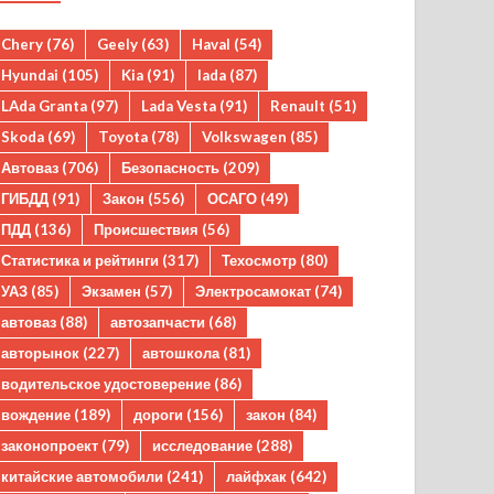
Chery
(76)
Geely
(63)
Haval
(54)
Hyundai
(105)
Kia
(91)
lada
(87)
LAda Granta
(97)
Lada Vesta
(91)
Renault
(51)
Skoda
(69)
Toyota
(78)
Volkswagen
(85)
Автоваз
(706)
Безопасность
(209)
ГИБДД
(91)
Закон
(556)
ОСАГО
(49)
ПДД
(136)
Происшествия
(56)
Статистика и рейтинги
(317)
Техосмотр
(80)
УАЗ
(85)
Экзамен
(57)
Электросамокат
(74)
автоваз
(88)
автозапчасти
(68)
авторынок
(227)
автошкола
(81)
водительское удостоверение
(86)
вождение
(189)
дороги
(156)
закон
(84)
законопроект
(79)
исследование
(288)
китайские автомобили
(241)
лайфхак
(642)