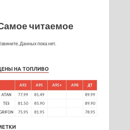
Самое читаемое
звините. Данных пока нет.
ЦЕНЫ НА ТОПЛИВО
A92
A95
A95+
A98
ДТ
ATAN
77.99
81.49
89.99
TES
81.50
85.90
89.90
GRIFON
75.95
81.95
78.95
МЕТКИ