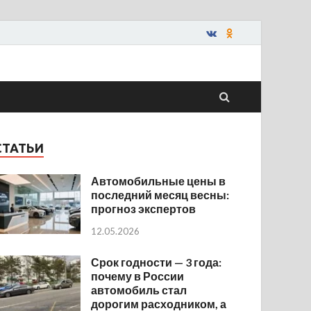
СТАТЬИ
Автомобильные цены в
последний месяц весны:
прогноз экспертов
12.05.2026
Срок годности — 3 года:
почему в России
автомобиль стал
дорогим расходником, а