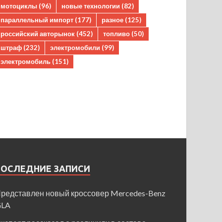
мотоциклы
(96)
новые технологии
(82)
параллельный импорт
(177)
разное
(125)
российский авторынок
(452)
топливо
(50)
штраф
(232)
электромобили
(99)
электромобиль
(151)
ПОСЛЕДНИЕ ЗАПИСИ
редставлен новый кроссовер Mercedes-Benz
GLA