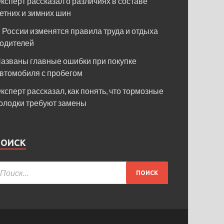
ксперт рассказал о различиях в составе
етних и зимних шин
 России изменятся правила труда и отдыха
одителей
азваны главные ошибки при покупке
втомобиля с пробегом
ксперт рассказал, как понять, что тормозные
олодки требуют замены
ПОИСК