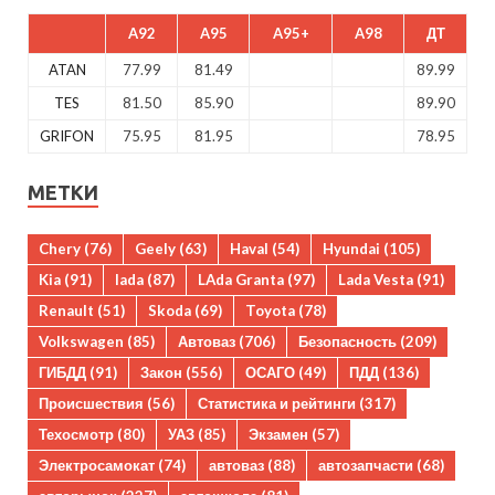
A92
A95
A95+
A98
ДТ
ATAN
77.99
81.49
89.99
TES
81.50
85.90
89.90
GRIFON
75.95
81.95
78.95
МЕТКИ
Chery
(76)
Geely
(63)
Haval
(54)
Hyundai
(105)
Kia
(91)
lada
(87)
LAda Granta
(97)
Lada Vesta
(91)
Renault
(51)
Skoda
(69)
Toyota
(78)
Volkswagen
(85)
Автоваз
(706)
Безопасность
(209)
ГИБДД
(91)
Закон
(556)
ОСАГО
(49)
ПДД
(136)
Происшествия
(56)
Статистика и рейтинги
(317)
Техосмотр
(80)
УАЗ
(85)
Экзамен
(57)
Электросамокат
(74)
автоваз
(88)
автозапчасти
(68)