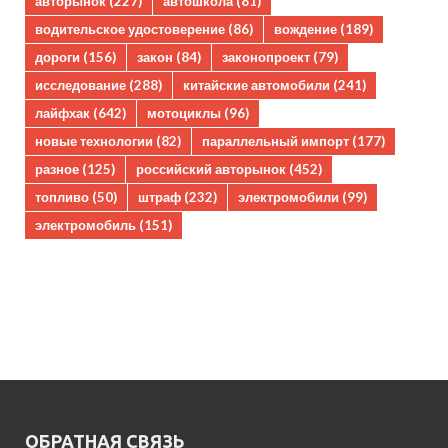
авторынок
(227)
автошкола
(81)
водительское удостоверение
(86)
вождение
(189)
дороги
(156)
закон
(84)
законопроект
(79)
исследование
(288)
китайские автомобили
(241)
лайфхак
(642)
мотоциклы
(96)
новые технологии
(82)
параллельный импорт
(177)
разное
(125)
российский авторынок
(452)
топливо
(50)
штраф
(232)
электромобили
(99)
электромобиль
(151)
ОБРАТНАЯ СВЯЗЬ