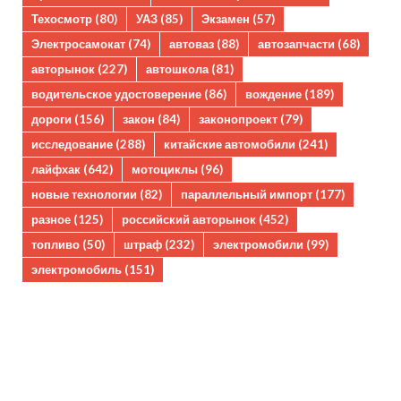
Техосмотр
(80)
УАЗ
(85)
Экзамен
(57)
Электросамокат
(74)
автоваз
(88)
автозапчасти
(68)
авторынок
(227)
автошкола
(81)
водительское удостоверение
(86)
вождение
(189)
дороги
(156)
закон
(84)
законопроект
(79)
исследование
(288)
китайские автомобили
(241)
лайфхак
(642)
мотоциклы
(96)
новые технологии
(82)
параллельный импорт
(177)
разное
(125)
российский авторынок
(452)
топливо
(50)
штраф
(232)
электромобили
(99)
электромобиль
(151)