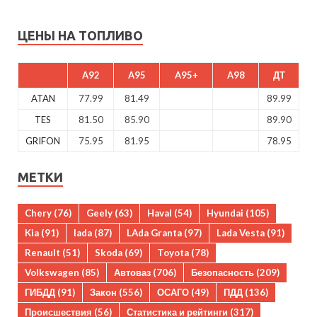
ЦЕНЫ НА ТОПЛИВО
A92
A95
A95+
A98
ДТ
ATAN
77.99
81.49
89.99
TES
81.50
85.90
89.90
GRIFON
75.95
81.95
78.95
МЕТКИ
Chery
(76)
Geely
(63)
Haval
(54)
Hyundai
(105)
Kia
(91)
lada
(87)
LAda Granta
(97)
Lada Vesta
(91)
Renault
(51)
Skoda
(69)
Toyota
(78)
Volkswagen
(85)
Автоваз
(706)
Безопасность
(209)
ГИБДД
(91)
Закон
(556)
ОСАГО
(49)
ПДД
(136)
Происшествия
(56)
Статистика и рейтинги
(317)