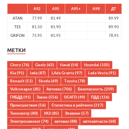
A92
A95
A95+
A98
ДТ
ATAN
77.99
81.49
89.99
TES
81.50
85.90
89.90
GRIFON
75.95
81.95
78.95
МЕТКИ
Chery
(76)
Geely
(63)
Haval
(54)
Hyundai
(105)
Kia
(91)
lada
(87)
LAda Granta
(97)
Lada Vesta
(91)
Renault
(51)
Skoda
(69)
Toyota
(78)
Volkswagen
(85)
Автоваз
(706)
Безопасность
(209)
ГИБДД
(91)
Закон
(556)
ОСАГО
(49)
ПДД
(136)
Происшествия
(56)
Статистика и рейтинги
(317)
Техосмотр
(80)
УАЗ
(85)
Экзамен
(57)
Электросамокат
(74)
автоваз
(88)
автозапчасти
(68)