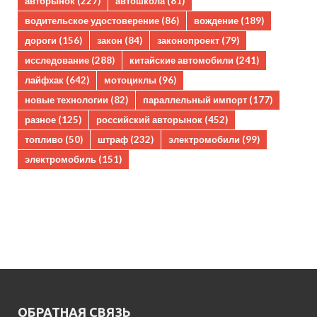
авторынок
(227)
автошкола
(81)
водительское удостоверение
(86)
вождение
(189)
дороги
(156)
закон
(84)
законопроект
(79)
исследование
(288)
китайские автомобили
(241)
лайфхак
(642)
мотоциклы
(96)
новые технологии
(82)
параллельный импорт
(177)
разное
(125)
российский авторынок
(452)
топливо
(50)
штраф
(232)
электромобили
(99)
электромобиль
(151)
ОБРАТНАЯ СВЯЗЬ