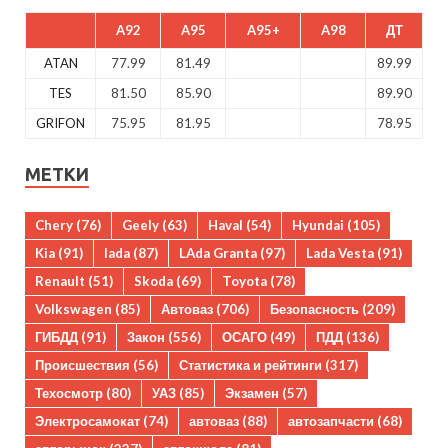
A92
A95
A95+
A98
ДТ
ATAN
77.99
81.49
89.99
TES
81.50
85.90
89.90
GRIFON
75.95
81.95
78.95
МЕТКИ
Chery
(76)
Geely
(63)
Haval
(54)
Hyundai
(105)
Kia
(91)
lada
(87)
LAda Granta
(97)
Lada Vesta
(91)
Renault
(51)
Skoda
(69)
Toyota
(78)
Volkswagen
(85)
Автоваз
(706)
Безопасность
(209)
ГИБДД
(91)
Закон
(556)
ОСАГО
(49)
ПДД
(136)
Происшествия
(56)
Статистика и рейтинги
(317)
Техосмотр
(80)
УАЗ
(85)
Экзамен
(57)
Электросамокат
(74)
автоваз
(88)
автозапчасти
(68)