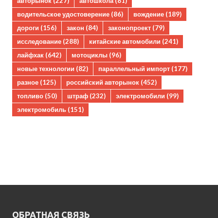
авторынок
(227)
автошкола
(81)
водительское удостоверение
(86)
вождение
(189)
дороги
(156)
закон
(84)
законопроект
(79)
исследование
(288)
китайские автомобили
(241)
лайфхак
(642)
мотоциклы
(96)
новые технологии
(82)
параллельный импорт
(177)
разное
(125)
российский авторынок
(452)
топливо
(50)
штраф
(232)
электромобили
(99)
электромобиль
(151)
ОБРАТНАЯ СВЯЗЬ