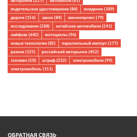
авторынок
(227)
автошкола
(81)
водительское удостоверение
(86)
вождение
(189)
дороги
(156)
закон
(84)
законопроект
(79)
исследование
(288)
китайские автомобили
(241)
лайфхак
(642)
мотоциклы
(96)
новые технологии
(82)
параллельный импорт
(177)
разное
(125)
российский авторынок
(452)
топливо
(50)
штраф
(232)
электромобили
(99)
электромобиль
(151)
ОБРАТНАЯ СВЯЗЬ