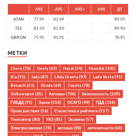
A92
A95
A95+
A98
ДТ
ATAN
77.99
81.49
89.99
TES
81.50
85.90
89.90
GRIFON
75.95
81.95
78.95
МЕТКИ
Chery
(76)
Geely
(63)
Haval
(54)
Hyundai
(105)
Kia
(91)
lada
(87)
LAda Granta
(97)
Lada Vesta
(91)
Renault
(51)
Skoda
(69)
Toyota
(78)
Volkswagen
(85)
Автоваз
(706)
Безопасность
(209)
ГИБДД
(91)
Закон
(556)
ОСАГО
(49)
ПДД
(136)
Происшествия
(56)
Статистика и рейтинги
(317)
Техосмотр
(80)
УАЗ
(85)
Экзамен
(57)
Электросамокат
(74)
автоваз
(88)
автозапчасти
(68)