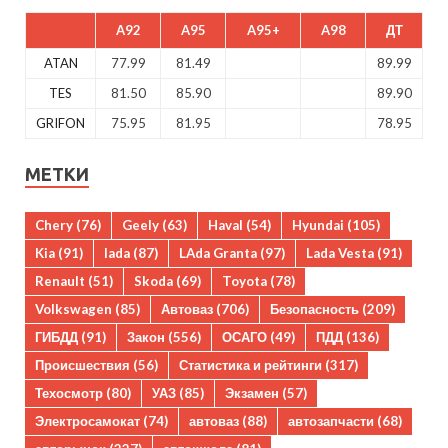
A92
A95
A95+
A98
ДТ
ATAN
77.99
81.49
89.99
TES
81.50
85.90
89.90
GRIFON
75.95
81.95
78.95
МЕТКИ
Chery
(76)
Geely
(63)
Haval
(54)
Hyundai
(105)
Kia
(91)
lada
(87)
LAda Granta
(97)
Lada Vesta
(91)
Renault
(51)
Skoda
(69)
Toyota
(78)
Volkswagen
(85)
Автоваз
(706)
Безопасность
(209)
ГИБДД
(91)
Закон
(556)
ОСАГО
(49)
ПДД
(136)
Происшествия
(56)
Статистика и рейтинги
(317)
Техосмотр
(80)
УАЗ
(85)
Экзамен
(57)
Электросамокат
(74)
автоваз
(88)
автозапчасти
(68)