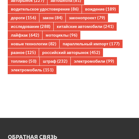
авторынок
(227)
автошкола
(81)
водительское удостоверение
(86)
вождение
(189)
дороги
(156)
закон
(84)
законопроект
(79)
исследование
(288)
китайские автомобили
(241)
лайфхак
(642)
мотоциклы
(96)
новые технологии
(82)
параллельный импорт
(177)
разное
(125)
российский авторынок
(452)
топливо
(50)
штраф
(232)
электромобили
(99)
электромобиль
(151)
ОБРАТНАЯ СВЯЗЬ